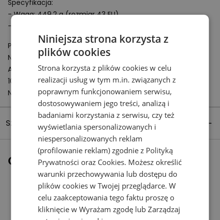
Specyfikacja:
- Waga: 449.2 g (rozmiar 43 EU)
- Tkana metka z logotypem NB umieszczona na języku
Niniejsza strona korzysta z
Podmiot odpowiedzialny:
plików cookies
New Balance Europe BV
Strona korzysta z plików cookies w celu
A-Factorij, Pilotenstraat 35 – 45
realizacji usług w tym m.in. związanych z
1059 CH Amsterdam
poprawnym funkcjonowaniem serwisu,
Netherlands
dostosowywaniem jego treści, analizą i
badaniami korzystania z serwisu, czy też
Szczegóły produktu
wyświetlania spersonalizowanych i
niespersonalizowanych reklam
(profilowanie reklam) zgodnie z
Polityką
Ostatnio oglądane
Prywatności
oraz
Cookies
. Możesz określić
warunki przechowywania lub dostępu do
plików cookies w Twojej przeglądarce. W
celu zaakceptowania tego faktu proszę o
kliknięcie w Wyrażam zgodę lub Zarządzaj