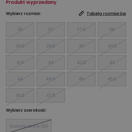
Produkt wyprzedany
Wybierz rozmiar:
Tabela rozmiarów
36
37
37.5
38
38.5
39.5
40
40.5
41.5
42
42.5
43
44
44.5
45
45.5
46.5
47.5
Wybierz szerokość:
Standardowa (D)