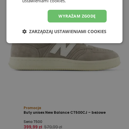
ustawieniami cookies.
WYRAŻAM ZGODĘ
ZARZĄDZAJ USTAWIENIAMI COOKIES
Promocja
Buty unisex New Balance CT500CJ – beżowe
Seria T500
399,99 zł
579,99 zł