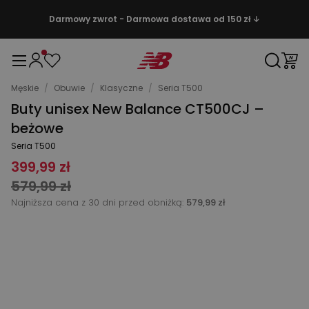
Darmowy zwrot - Darmowa dostawa od 150 zł ↓
Męskie
/
Obuwie
/
Klasyczne
/
Seria T500
Buty unisex New Balance CT500CJ –
beżowe
Seria T500
399,99 zł
579,99 zł
Najniższa cena z 30 dni przed obniżką:
579,99 zł