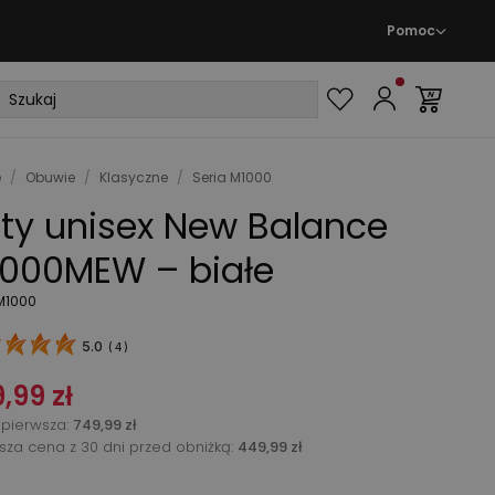
Pomoc
e
/
Obuwie
/
Klasyczne
/
Seria M1000
ty unisex New Balance
000MEW – białe
 M1000
5.0
(
4
)
,99 zł
pierwsza
:
749,99 zł
ższa cena z 30 dni przed obniżką:
449,99 zł