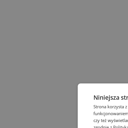
Niniejsza st
Strona korzysta z
funkcjonowaniem 
czy też wyświetl
zgodnie z
Polityk