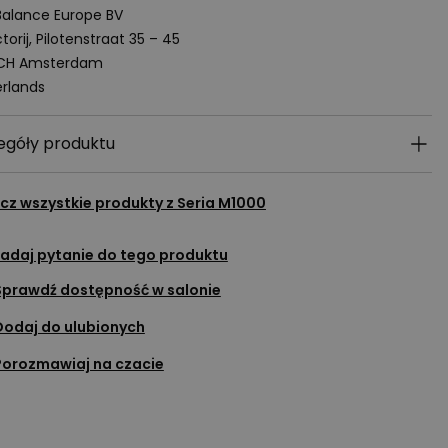
alance Europe BV
torij, Pilotenstraat 35 – 45
 CH Amsterdam
rlands
egóły produktu
cz wszystkie produkty z
Seria M1000
adaj pytanie do tego produktu
Sprawdź dostępność w salonie
Dodaj do ulubionych
Porozmawiaj na czacie