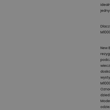
ideal
jedn
Dlacz
M100
New B
rezyg
podcz
wiecz
dosko
wysty
M1000
Oznac
dzied
Model
odzie