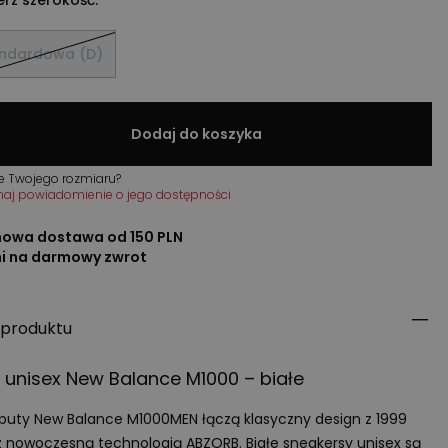
ndardowa (D)
Dodaj do koszyka
e Twojego rozmiaru?
maj powiadomienie o jego dostępności
owa dostawa od 150 PLN
ni na darmowy zwrot
 produktu
 unisex New Balance M1000 – białe
 buty New Balance M1000MEN łączą klasyczny design z 1999
z nowoczesną technologią
ABZORB
. Białe sneakersy unisex są