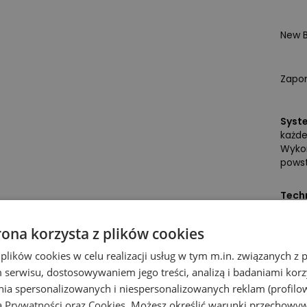
New 
Zapom
Syst
każde
Wykon
powst
Techn
natur
rona korzysta z plików cookies
 plików cookies w celu realizacji usług w tym m.in. związanych 
Dla k
serwisu, dostosowywaniem jego treści, analizą i badaniami korzy
ania spersonalizowanych i niespersonalizowanych reklam (profilo
ą Prywatności
oraz
Cookies
. Możesz określić warunki przechowy
Białe