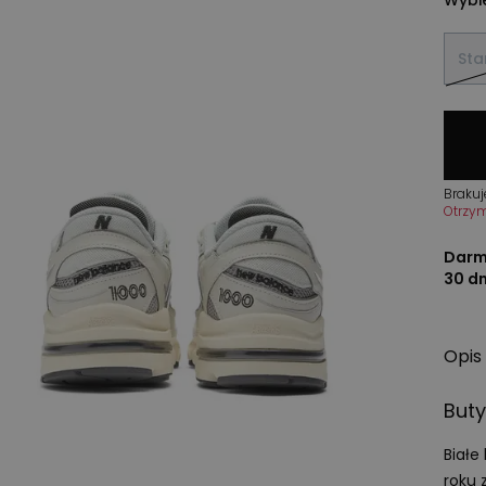
Sta
Brakuj
Otrzy
Darm
30 d
Opis
Buty
Białe
roku 