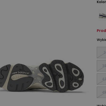
Kolor
Prod
Wybie
3
39
42
45
Wybie