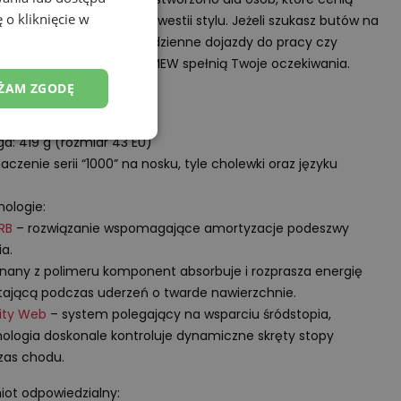
 o kliknięcie w
rt bez kompromisów w kwestii stylu. Jeżeli szukasz butów na
e spacery po mieście, codzienne dojazdy do pracy czy
ndowe wyjścia – M1000MEW spełnią Twoje oczekiwania.
ŻAM ZGODĘ
fikacja:
a: 419 g (rozmiar 43 EU)
aczenie serii “1000” na nosku, tyle cholewki oraz języku
ologie:
RB
– rozwiązanie wspomagające amortyzacje podeszwy
a.
any z polimeru komponent absorbuje i rozprasza energię
ającą podczas uderzeń o twarde nawierzchnie.
lity Web
– system polegający na wsparciu śródstopia,
ologia doskonale kontroluje dynamiczne skręty stopy
zas chodu.
ot odpowiedzialny: