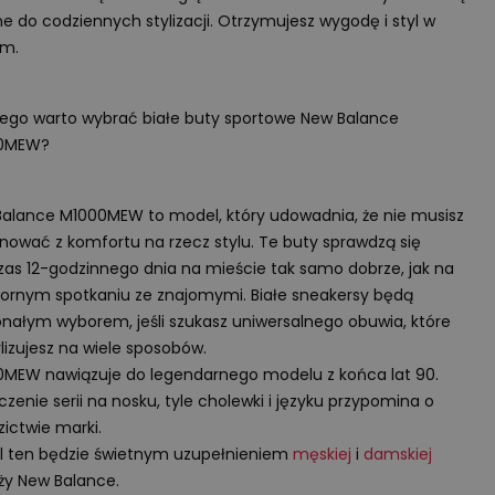
ne do codziennych stylizacji. Otrzymujesz wygodę i styl w
ym.
ego warto wybrać białe buty sportowe New Balance
0MEW?
alance M1000MEW to model, który udowadnia, że nie musisz
nować z komfortu na rzecz stylu. Te buty sprawdzą się
as 12-godzinnego dnia na mieście tak samo dobrze, jak na
ornym spotkaniu ze znajomymi. Białe sneakersy będą
nałym wyborem, jeśli szukasz uniwersalnego obuwia, które
lizujesz na wiele sposobów.
MEW nawiązuje do legendarnego modelu z końca lat 90.
zenie serii na nosku, tyle cholewki i języku przypomina o
zictwie marki.
 ten będzie świetnym uzupełnieniem
męskiej
i
damskiej
ży New Balance.