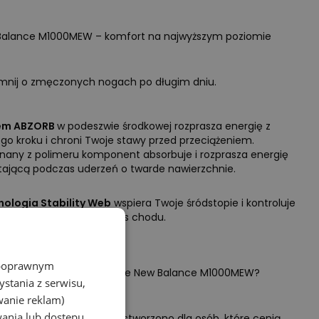
Balance M1000MEW – komfort na najwyższym poziomie
nij o zmęczonych nogach po długim dniu.
em
ABZORB
w podeszwie środkowej rozprasza energię z
go kroku i chroni Twoje stawy przed przeciążeniem.
any z polimeru komponent absorbuje i rozprasza energię
ającą podczas uderzeń o twarde nawierzchnie.
ologia Stability Web
wspiera Twoje śródstopie i kontroluje
alne skręty stopy podczas chodu.
z poprawnym
ogo są białe buty sportowe New Balance M1000MEW?
stania z serwisu,
wanie reklam)
wania lub dostępu
 sneakersy NB M1000MEW stworzono dla osób, które cenią