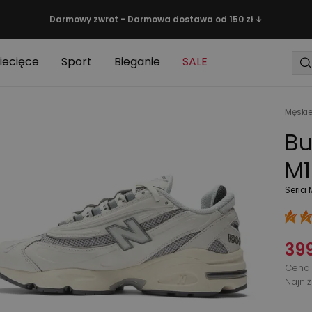
Darmowy zwrot - Darmowa dostawa od 150 zł ↓
iecięce
Sport
Bieganie
SALE
Męski
Bu
M1
Seria
399
Cena 
Najni