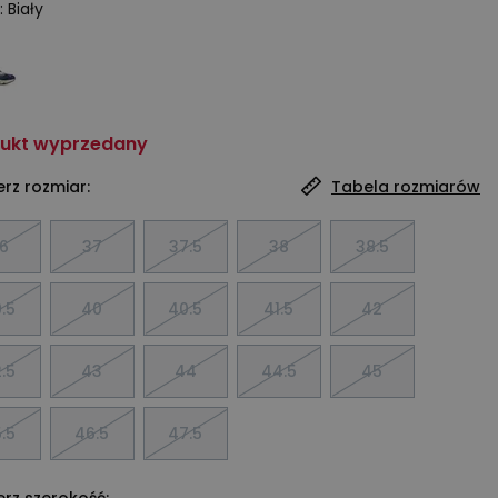
:
Biały
ukt wyprzedany
rz rozmiar:
Tabela rozmiarów
6
37
37.5
38
38.5
.5
40
40.5
41.5
42
.5
43
44
44.5
45
.5
46.5
47.5
rz szerokość: