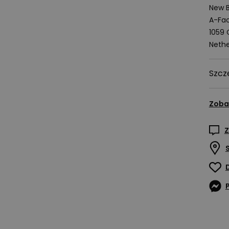
New B
A-Fac
1059
Nethe
Szcz
Zoba
Z