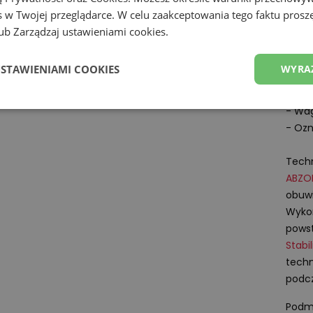
 w Twojej przeglądarce. W celu zaakceptowania tego faktu proszę
komfo
b Zarządzaj ustawieniami cookies.
długi
weeke
USTAWIENIAMI COOKIES
WYRA
Specy
- Wag
- Ozn
Techn
ABZO
obuwi
Wykon
powst
Stabi
techn
podc
Podmi