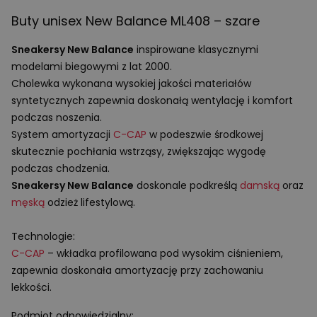
Buty unisex New Balance ML408 – szare
Sneakersy New Balance
inspirowane klasycznymi
modelami biegowymi z lat 2000.
Cholewka wykonana wysokiej jakości materiałów
syntetycznych zapewnia doskonałą wentylację i komfort
podczas noszenia.
System amortyzacji
C-
CAP
w podeszwie środkowej
skutecznie pochłania wstrząsy, zwiększając wygodę
podczas chodzenia.
Sneakersy New Balance
doskonale podkreślą
damską
oraz
męską
odzież lifestylową.
Technologie:
C-
CAP
– wkładka profilowana pod wysokim ciśnieniem,
zapewnia doskonała amortyzację przy zachowaniu
lekkości.
Podmiot odpowiedzialny: