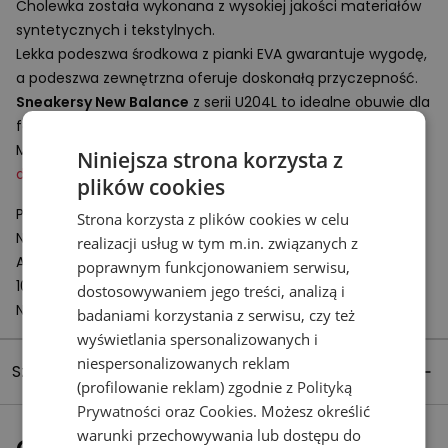
Cholewka została wykonana z wysokiej jakości materiałów
syntetycznych i tekstylnych.
Lekka podeszwa środkowa z pianki
EVA
gwarantuje wygodę,
a podeszwa zewnętrzna oferuje doskonałą przyczepność.
Sneakersy New Balance
z serii U204L to idealne obuwie dla
fanów minimalistycznego stylu.
Model ten będzie świetnym uzupełnieniem
męskiej
i
Niniejsza strona korzysta z
damskiej
odzieży klasycznej.
plików cookies
Podmiot odpowiedzialny:
Strona korzysta z plików cookies w celu
New Balance Europe BV
realizacji usług w tym m.in. związanych z
A-Factorij, Pilotenstraat 35 – 45
poprawnym funkcjonowaniem serwisu,
1059 CH Amsterdam
dostosowywaniem jego treści, analizą i
Netherlands
badaniami korzystania z serwisu, czy też
wyświetlania spersonalizowanych i
niespersonalizowanych reklam
Szczegóły produktu
(profilowanie reklam) zgodnie z
Polityką
Prywatności
oraz
Cookies
. Możesz określić
warunki przechowywania lub dostępu do