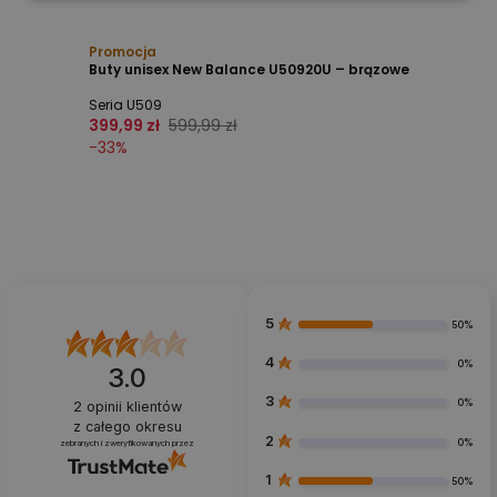
Promocja
Buty unisex New Balance U50920U – brązowe
Seria U509
399,99 zł
599,99 zł
-
33
%
5
50%
4
0%
3.0
3
0%
2
opinii klientów
z całego okresu
2
0%
zebranych i zweryfikowanych przez
1
50%