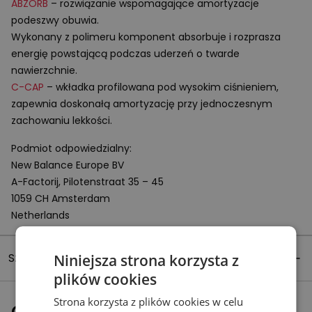
ABZORB
– rozwiązanie wspomagające amortyzacje
podeszwy obuwia.
Wykonany z polimeru komponent absorbuje i rozprasza
energię powstającą podczas uderzeń o twarde
nawierzchnie.
C-
CAP
– wkładka profilowana pod wysokim ciśnieniem,
zapewnia doskonałą amortyzację przy jednoczesnym
zachowaniu lekkości.
Podmiot odpowiedzialny:
New Balance Europe BV
A-Factorij, Pilotenstraat 35 – 45
1059 CH Amsterdam
Netherlands
Szczegóły produktu
Niniejsza strona korzysta z
plików cookies
Strona korzysta z plików cookies w celu
Ostatnio oglądane