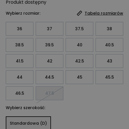
Produkt
dostępny
Wybierz rozmiar:
Tabela rozmiarów
36
37
37.5
38
38.5
39.5
40
40.5
41.5
42
42.5
43
44
44.5
45
45.5
46.5
47.5
Wybierz szerokość:
Standardowa (D)