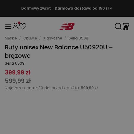
Darmowy zwrot - Darmowa dostawa od 150 zł ↓
Męskie
/
Obuwie
/
Klasyczne
/
Seria U509
Buty unisex New Balance U50920U –
brązowe
Seria U509
399,99 zł
599,99 zł
Najniższa cena z 30 dni przed obniżką:
599,99 zł