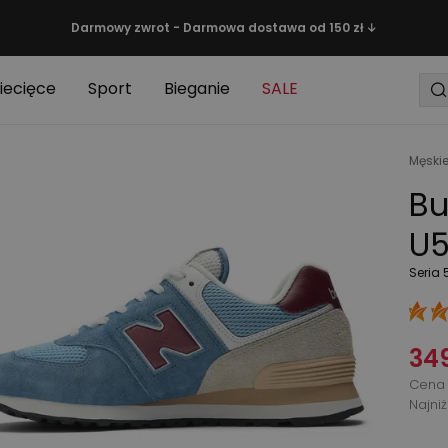
Darmowy zwrot - Darmowa dostawa od 150 zł ↓
iecięce
Sport
Bieganie
SALE
Męski
Bu
U5
Seria 
349
Cena 
Najni