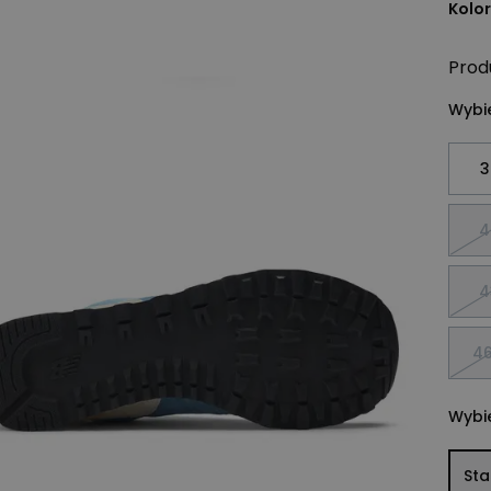
Kolor
Prod
Wybie
3
4
4
46
Wybie
St