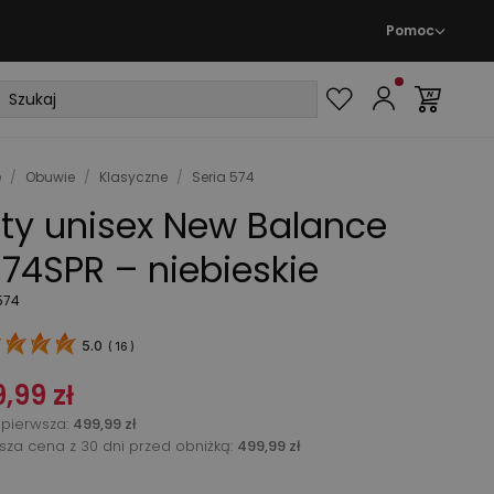
Pomoc
e
/
Obuwie
/
Klasyczne
/
Seria 574
ty unisex New Balance
74SPR – niebieskie
574
5.0
(
16
)
,99 zł
pierwsza
:
499,99 zł
ższa cena z 30 dni przed obniżką:
499,99 zł