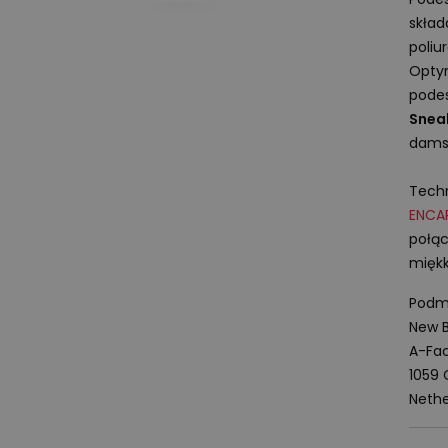
skład
poliu
Opty
podes
Snea
dams
Techn
ENCA
połąc
miękk
Podmi
New B
A-Fac
1059
Nethe