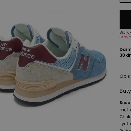
Brakuj
Otrzy
Darm
30 d
Opis
Buty
Snea
mężcz
Chole
synte
Pode