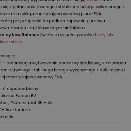
a się z połączenia trwałego i stabilnego brzegu wykonanego z
retanu z miękką, amortyzującą warstwą pianki
EVA
.
malną przyczepność do podłoża zapewnia gumowa
zwa zewnętrzna z klasycznym bieżnikiem.
kersy New Balance
świetnie uzupełnią męskie
bluzy
lub
kie
t-shirty
.
ologie:
P
– technologia wytwarzania podeszwy środkowej, stanowiąca
zenie trwałego stabilnego brzegu wykonanego z poliuretanu i
iej amortyzującej warstwy
EVA
.
ot odpowiedzialny:
alance Europe BV
torij, Pilotenstraat 35 – 45
 CH Amsterdam
rlands