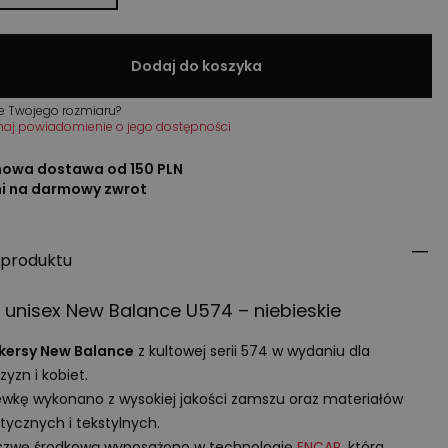
Dodaj do koszyka
e Twojego rozmiaru?
maj powiadomienie o jego dostępności
owa dostawa od 150 PLN
ni na darmowy zwrot
 produktu
 unisex New Balance U574 – niebieskie
kersy New Balance
z kultowej serii 574 w wydaniu dla
yzn i kobiet.
wkę wykonano z wysokiej jakości zamszu oraz materiałów
tycznych i tekstylnych.
szwę środkową wyposażono w technologię
ENCAP
, która