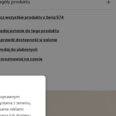
egóły produktu
cz wszystkie produkty z
Seria 574
adaj pytanie do tego produktu
Sprawdź dostępność w salonie
Dodaj do ulubionych
Porozmawiaj na czacie
z poprawnym
stania z serwisu,
wanie reklam)
wania lub dostępu