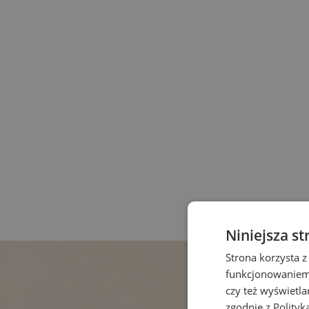
Niniejsza st
Strona korzysta z
funkcjonowaniem 
czy też wyświetl
zgodnie z
Polityk