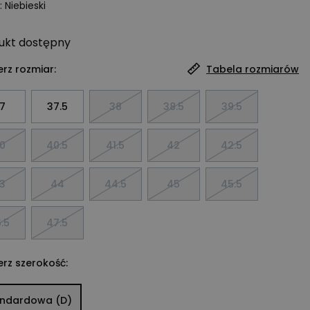
:
Niebieski
ukt
dostępny
rz rozmiar:
Tabela rozmiarów
7
37.5
38
38.5
39.5
0
40.5
41.5
42
42.5
3
44
44.5
45
45.5
.5
47.5
rz szerokość:
andardowa (D)