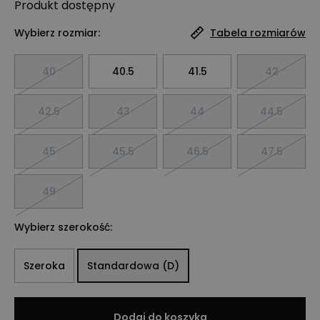
Produkt
dostępny
Wybierz rozmiar:
Tabela rozmiarów
40
40.5
41.5
42
42.5
43
44
44.5
45
45.5
46.5
47.5
49
Wybierz szerokość:
Szeroka
Standardowa (D)
Dodaj do koszyka