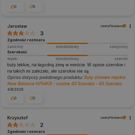
0
0
Jarosław
zweryfikowano
3
Zgodność rozmiaru
zaniżony
standardowy
zawyżony
Szerokość
wąski
standardowy
szeroki
buty lekkie, na łagodną zimę w mieście. W opisie szerokie i
na takich mi zależało, ale szerokie nie są.
Opinia dotyczy podobnego produktu:
Buty zimowe męskie
New Balance H754KR - czarne 43 Szeroka - 43 Szeroka
4/8/2026
0
0
Krzysztof
zweryfikowano
2
Zgodność rozmiaru