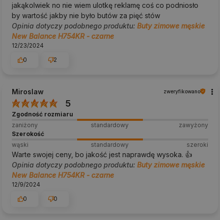
jakąkolwiek no nie wiem ulotkę reklamę coś co podniosło
by wartość jakby nie było butów za pięć stów
Opinia dotyczy podobnego produktu:
Buty zimowe męskie
New Balance H754KR - czarne
12/23/2024
0
2
Miroslaw
zweryfikowano
5
Zgodność rozmiaru
zaniżony
standardowy
zawyżony
Szerokość
wąski
standardowy
szeroki
Warte swojej ceny, bo jakość jest naprawdę wysoka. 👍️
Opinia dotyczy podobnego produktu:
Buty zimowe męskie
New Balance H754KR - czarne
12/9/2024
0
0