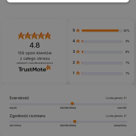
5
92%
4
3%
4.8
3
4%
159
opinii klientów
z całego okresu
2
1%
zebranych i zweryfikowanych przez
1
1%
Szerokość
Liczba głosów: 21
wąski
standardowy
szeroki
Zgodność rozmiaru
Liczba głosów: 21
zaniżony
standardowy
zawyżony