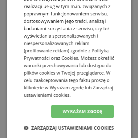
realizacji usług w tym m.in. związanych z
poprawnym funkcjonowaniem serwisu,
dostosowywaniem jego treści, analizą i
badaniami korzystania z serwisu, czy też
wyświetlania spersonalizowanych i
niespersonalizowanych reklam
(profilowanie reklam) zgodnie z
Polityką
Prywatności
oraz
Cookies
. Możesz określić
warunki przechowywania lub dostępu do
plików cookies w Twojej przeglądarce. W
celu zaakceptowania tego faktu proszę o
kliknięcie w Wyrażam zgodę lub Zarządzaj
ustawieniami cookies.
Buty zimowe męskie New Balance H754KR - czarne
Zimowe
WYRAŻAM ZGODĘ
399,99 zł
599,99 zł
-
33
%
ZARZĄDZAJ USTAWIENIAMI COOKIES