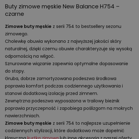
Buty zimowe męskie New Balance H754 –
czarne
Zimowe buty męskie
z serii 754 to bestsellery sezonu
zimowego.
Cholewkę obuwia wykonano z najwyższej jakości skóry
naturalnej, dzięki czemu obuwie charakteryzuje się wysoką
odpornością na wilgoć.
Sznurowane wiązanie zapewnia optymalne dopasowanie
do stopy.
Gruba, dobrze zamortyzowana podeszwa środkowa
poprawia komfort podczas codziennego użytkowania i
stanowi dodatkową izolację przed zimnem.
Zewnętrzna podeszwa wyposażona w trailowy bieżnik
poprawia przyczepność i zapobiega poślizgom na mokrych
nawierzchniach.
Zimowe buty męskie
z serii 754 to najlepsze uzupełnienie
codziennych stylizacji, które dodatkowo może dopełnić
klasyczna
kurtka zimowa
lub inne akcesoria z naszej oferty.