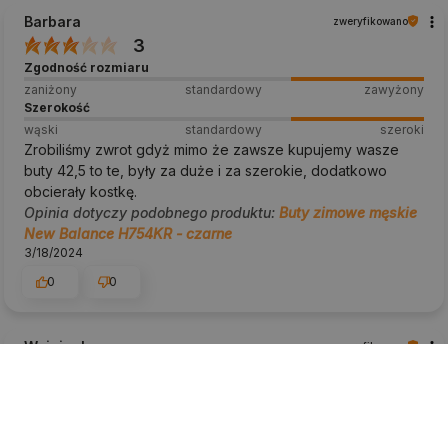
Barbara
zweryfikowano
3
Zgodność rozmiaru
zaniżony
standardowy
zawyżony
Szerokość
wąski
standardowy
szeroki
Zrobiliśmy zwrot gdyż mimo że zawsze kupujemy wasze
buty 42,5 to te, były za duże i za szerokie, dodatkowo
obcierały kostkę.
Opinia dotyczy podobnego produktu:
Buty zimowe męskie
New Balance H754KR - czarne
3/18/2024
0
0
Wojciech
zweryfikowano
5
Zgodność rozmiaru
zaniżony
standardowy
zawyżony
Szerokość