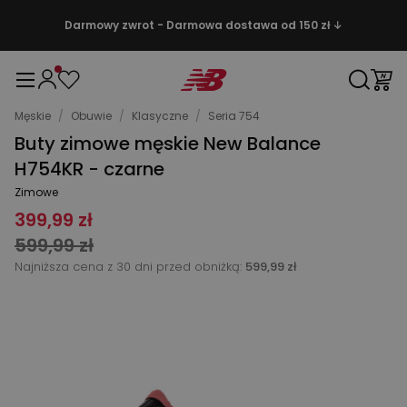
Darmowy zwrot - Darmowa dostawa od 150 zł ↓
Męskie
/
Obuwie
/
Klasyczne
/
Seria 754
Buty zimowe męskie New Balance
H754KR - czarne
Zimowe
399,99 zł
599,99 zł
Najniższa cena z 30 dni przed obniżką:
599,99 zł