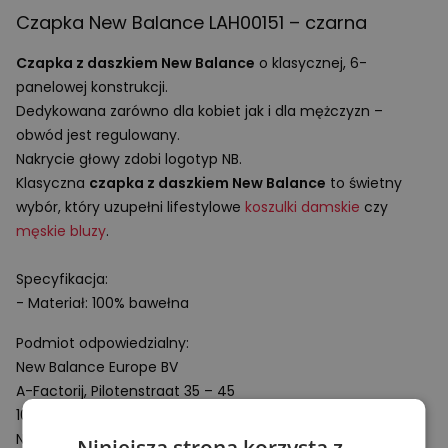
Czapka New Balance LAH00151 – czarna
Czapka z daszkiem New Balance
o klasycznej, 6-
panelowej konstrukcji.
Dedykowana zarówno dla kobiet jak i dla mężczyzn –
obwód jest regulowany.
Nakrycie głowy zdobi logotyp NB.
Klasyczna
czapka z daszkiem New Balance
to świetny
wybór, który uzupełni lifestylowe
koszulki damskie
czy
męskie bluzy
.
Specyfikacja:
- Materiał: 100% bawełna
Podmiot odpowiedzialny:
New Balance Europe BV
A-Factorij, Pilotenstraat 35 – 45
1059 CH Amsterdam
Netherlands