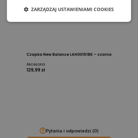
ZARZĄDZAJ USTAWIENIAMI COOKIES
Czapka New Balance LAH00151BK – czarna
Akcesoria
129,99 zł
Pytania i odpowiedzi (0)