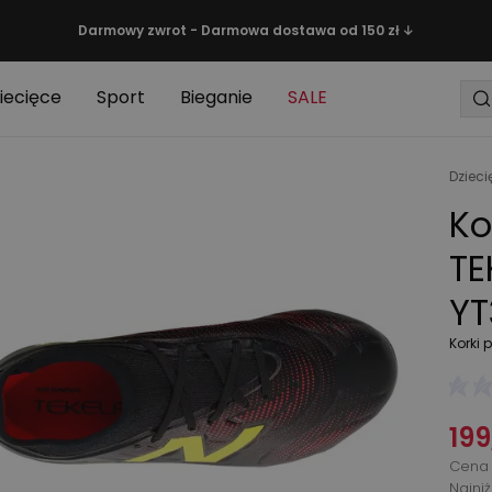
Darmowy zwrot - Darmowa dostawa od 150 zł ↓
iecięce
Sport
Bieganie
SALE
Dzieci
Ko
TE
YT
Korki p
199
Cena 
Najni