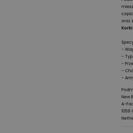
miesz
częśc
oraz 
Korki
Specy
- Wag
- Typ
- Prz
- Cho
- Ant
Podmi
New B
A-Fac
1059
Nethe