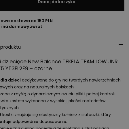
Dodaj do koszyka
owa dostawa od 150 PLN
ni na darmowy zwrot
 produktu
i dziecięce New Balance
TEKELA
TEAM
LOW
JNR
5 YT3FL2E9 – czarne
 dla dzieci
dedykowane do gry na twardych nawierzchniach
owych oraz na naturalnych boiskach.
zone z myślą o dynamicznym czuciu piłki i pełnej kontroli.
wka została wykonana z wysokiej jakości materiałów
tycznych.
 kostki znajduje się elastyczny kołnierz z siateczki, który
ntuje odpowiednie dopasowanie.
jnie wtryskiwana podeszwa zewnętrzna z
TPU
posiada