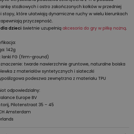
ankę stożkowych i ostro zakończonych kołków w przedniej
i stopy, które ułatwiają dynamiczne ruchy w wielu kierunkach
zapewniają przyczepność.
 dla dzieci
świetnie uzupełnią
akcesoria do gry w piłkę nożną
.
fikacja:
a: 142g
: lanki FG (firm-ground)
eznaczenie: twarde nawierzchnie gruntowe, naturalne boiska
lewka z materiałów syntetycznych i siateczki
ypoślizgowa podeszwa zewnętrzna z materiału
TPU
ot odpowiedzialny:
alance Europe BV
torij, Pilotenstraat 35 – 45
 CH Amsterdam
rlands