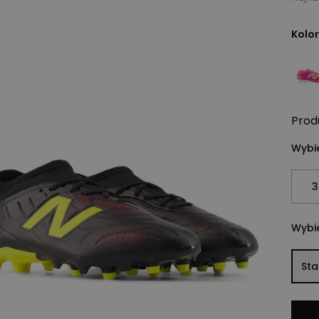
Kolor
Prod
Wybie
3
Wybie
St