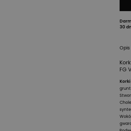
Darm
30 d
Opis
Kork
FG V
Korki
grunt
Stwor
Chole
synte
Wokół
gwara
Podwó