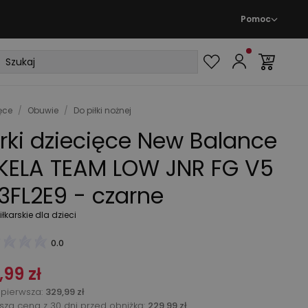
Pomoc
ęce
/
Obuwie
/
Do piłki nożnej
rki dziecięce New Balance
KELA TEAM LOW JNR FG V5
3FL2E9 - czarne
iłkarskie dla dzieci
0.0
,99 zł
pierwsza
:
329,99 zł
ższa cena z 30 dni przed obniżką:
229,99 zł