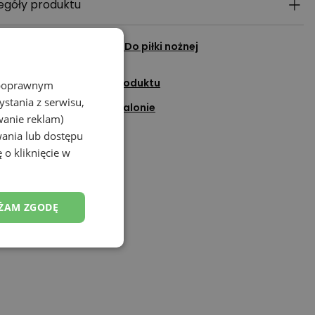
egóły produktu
cz wszystkie produkty z
Do piłki nożnej
adaj pytanie do tego produktu
z poprawnym
stania z serwisu,
Sprawdź dostępność w salonie
wanie reklam)
Dodaj do ulubionych
wania lub dostępu
 o kliknięcie w
Porozmawiaj na czacie
ŻAM ZGODĘ