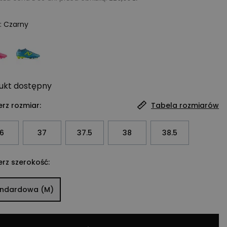
:
Czarny
ukt
dostępny
rz rozmiar:
Tabela rozmiarów
6
37
37.5
38
38.5
rz szerokość:
andardowa (M)