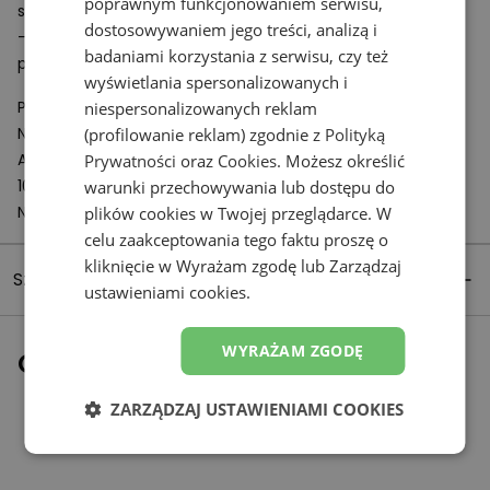
poprawnym funkcjonowaniem serwisu,
syntetycznych
dostosowywaniem jego treści, analizą i
- Podeszwa zewnętrzna z
TPU
– termoplastycznego
badaniami korzystania z serwisu, czy też
poliuretanu oraz z nylonu
wyświetlania spersonalizowanych i
Podmiot odpowiedzialny:
niespersonalizowanych reklam
New Balance Europe BV
(profilowanie reklam) zgodnie z
Polityką
A-Factorij, Pilotenstraat 35 – 45
Prywatności
oraz
Cookies
. Możesz określić
1059 CH Amsterdam
warunki przechowywania lub dostępu do
Netherlands
plików cookies w Twojej przeglądarce. W
celu zaakceptowania tego faktu proszę o
kliknięcie w Wyrażam zgodę lub Zarządzaj
Szczegóły produktu
ustawieniami cookies.
WYRAŻAM ZGODĘ
Ostatnio oglądane
ZARZĄDZAJ USTAWIENIAMI COOKIES