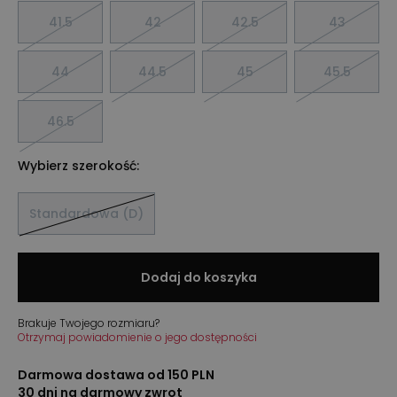
41.5
42
42.5
43
44
44.5
45
45.5
46.5
Wybierz szerokość:
Standardowa (D)
Dodaj do koszyka
Brakuje Twojego rozmiaru?
Otrzymaj powiadomienie o jego dostępności
Darmowa dostawa od 150 PLN
30 dni na darmowy zwrot