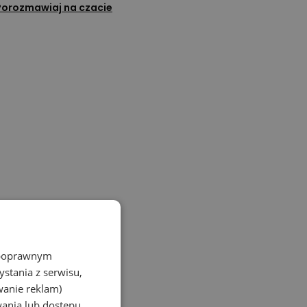
Porozmawiaj na czacie
z poprawnym
stania z serwisu,
wanie reklam)
wania lub dostępu