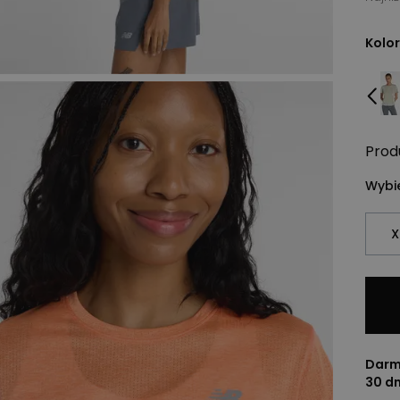
Kolor
Prod
Wybie
X
Darm
30 d