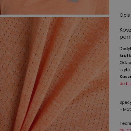
Opis
Kos
pom
Dedyk
krót
Odzie
szyb
Kosz
do bi
Specy
- Mat
Techn
NB
IC