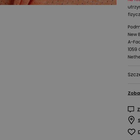
utrzy
fizyc
Podmi
New B
A-Fac
1059
Nethe
Szcz
Zoba
Z