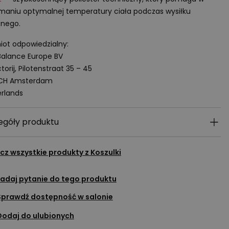
maniu optymalnej temperatury ciała podczas wysiłku
znego.
ot odpowiedzialny:
alance Europe BV
torij, Pilotenstraat 35 – 45
 CH Amsterdam
rlands
egóły produktu
cz wszystkie produkty z
Koszulki
adaj pytanie do tego produktu
Sprawdź dostępność w salonie
Dodaj do ulubionych