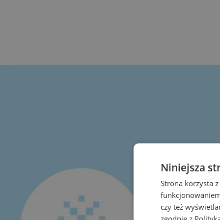
Niniejsza st
Strona korzysta z
funkcjonowaniem 
czy też wyświetl
zgodnie z
Polityk