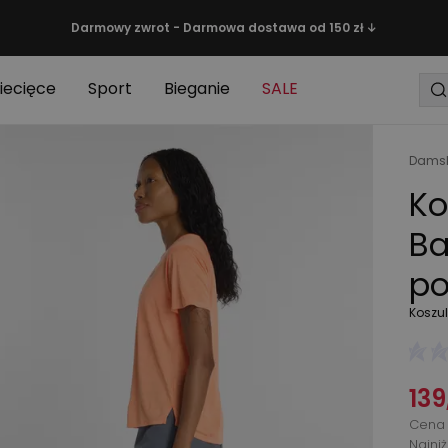
Darmowy zwrot - Darmowa dostawa od 150 zł ↓
iecięce
Sport
Bieganie
SALE
Damsk
Ko
Ba
p
Koszu
139
Cena 
Najni