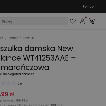
Pomoc
ie
/
Odzież
/
Koszulki
szulka damska New
lance WT41253AAE –
omarańczowa
lki do biegania damskie
0.0
,99 zł
pierwsza
:
199,99 zł
ższa cena z 30 dni przed obniżką:
199,99 zł