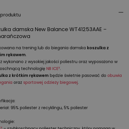
 produktu
zulka damska New Balance WT41253AAE –
arańczowa
owana na trening lub do biegania damska
koszulka z
kim rękawem
.
ż wykonano z wysokiej jakości poliestru oraz wyposażono w
x
koschnącą technologię
NB
ICE
.
ulka z krótkim rękawem
będzie świetnie pasować do
obuwia
egania
oraz
sportowej odzieży biegowej
.
fikacja:
eriał: 95% poliester z recyklingu, 5% poliester
ologie:
x
E
– szybkoschnący poliester techniczny, który pomaga w