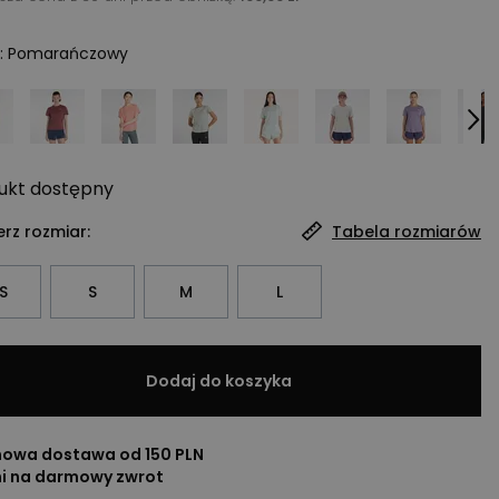
:
Pomarańczowy
ukt
dostępny
rz rozmiar:
Tabela rozmiarów
S
S
M
L
Dodaj do koszyka
owa dostawa od 150 PLN
ni na darmowy zwrot