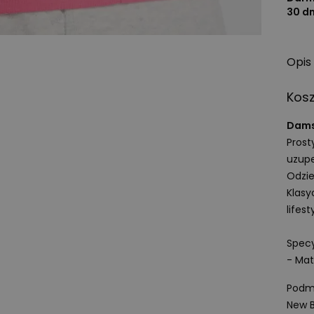
30 d
Opis
Kos
Damsk
Prost
uzupe
Odzie
Klas
lifes
Specy
- Mat
Podmi
New B