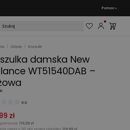
Pomoc
ie
/
Odzież
/
Koszulki
szulka damska New
lance WT51540DAB –
żowa
ki
0.0
99 zł
pierwsza
:
119,99 zł
ższa cena z 30 dni przed obniżką:
119,99 zł