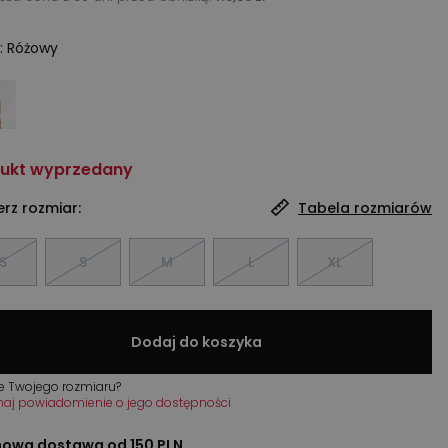
:
Różowy
ukt wyprzedany
rz rozmiar:
Tabela rozmiarów
S
S
M
L
XL
Dodaj do koszyka
e Twojego rozmiaru?
maj powiadomienie o jego dostępności
owa dostawa od 150 PLN