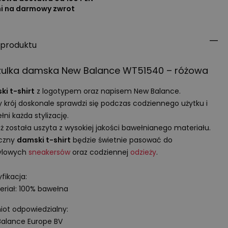
ni na darmowy zwrot
 produktu
zulka damska New Balance WT51540 – różowa
i t-shirt
z logotypem oraz napisem New Balance.
y krój doskonale sprawdzi się podczas codziennego użytku i
łni każda stylizację.
ż została uszyta z wysokiej jakości bawełnianego materiału.
yczny
damski t-shirt
będzie świetnie pasować do
tylowych
sneakersów
oraz codziennej
odzieży
.
fikacja:
eriał: 100% bawełna
ot odpowiedzialny:
alance Europe BV