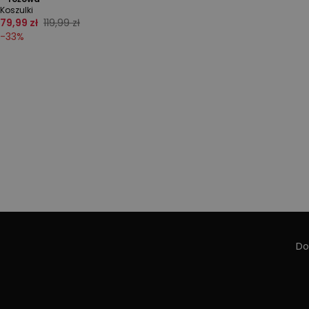
Koszulki
79,99 zł
119,99 zł
-
33
%
Do