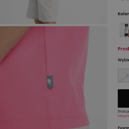
Kolor
Prod
Wybie
X
Brakuj
Otrzy
Darm