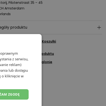
torij, Pilotenstraat 35 – 45
 CH Amsterdam
rlands
egóły produktu
cz wszystkie produkty z
Koszulki
z poprawnym
adaj pytanie do tego produktu
stania z serwisu,
Sprawdź dostępność w salonie
wanie reklam)
wania lub dostępu
Dodaj do ulubionych
 o kliknięcie w
Porozmawiaj na czacie
ŻAM ZGODĘ