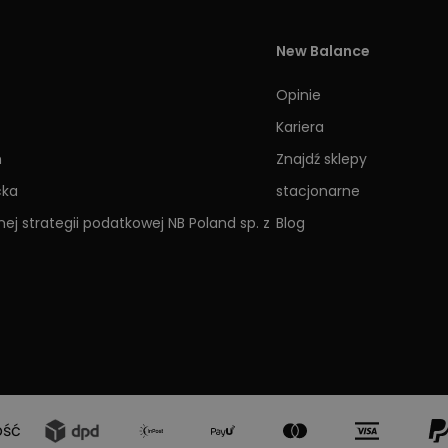
New Balance
Opinie
Kariera
h
Znajdź sklepy
cka
stacjonarne
ej strategii podatkowej NB Poland sp. z
Blog
ość