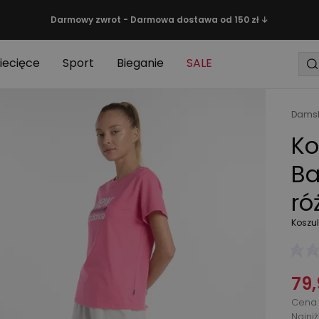
Darmowy zwrot - Darmowa dostawa od 150 zł ↓
iecięce
Sport
Bieganie
SALE
Damsk
Ko
Ba
ró
Koszul
79,
Cena 
Najni