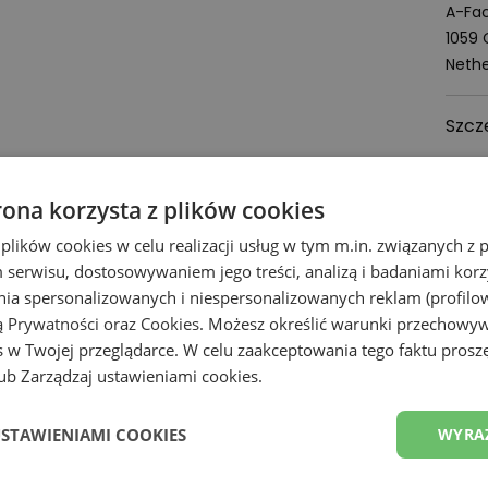
A-Fac
1059
Nethe
Szcz
Zoba
rona korzysta z plików cookies
 plików cookies w celu realizacji usług w tym m.in. związanych 
Z
serwisu, dostosowywaniem jego treści, analizą i badaniami korzy
ania spersonalizowanych i niespersonalizowanych reklam (profilo
ą Prywatności
oraz
Cookies
. Możesz określić warunki przechowy
 w Twojej przeglądarce. W celu zaakceptowania tego faktu proszę
b Zarządzaj ustawieniami cookies.
USTAWIENIAMI COOKIES
WYRA