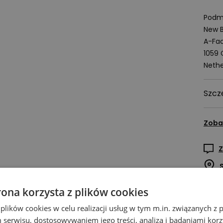
Podmi
New B
A-Fac
1059
Nethe
Szcz
Zoba
Z
rona korzysta z plików cookies
 plików cookies w celu realizacji usług w tym m.in. związanych 
serwisu, dostosowywaniem jego treści, analizą i badaniami korzy