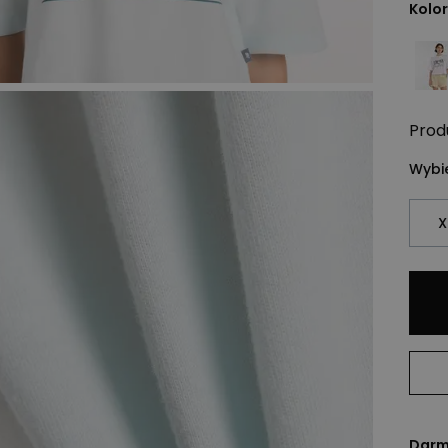
Kolor
Prod
Wybie
X
Darm