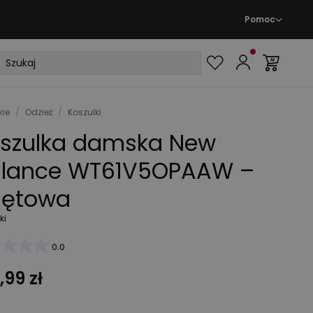
Pomoc
ie
/
Odzież
/
Koszulki
szulka damska New
lance WT61V5OPAAW –
iętowa
ki
0.0
,99 zł