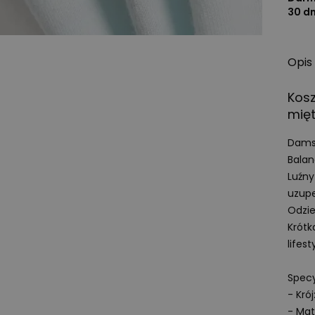
30 d
Opis
Kos
mię
Dam
Balan
Luźny
uzupe
Odzie
Krót
lifes
Specy
- Krój
- Mat