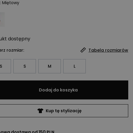
:
Miętowy
ukt
dostępny
rz rozmiar:
Tabela rozmiarów
S
S
M
L
Dodaj do koszyka
Kup tę stylizację
owa dostawa od 150 PLN