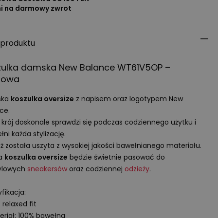
ni na darmowy zwrot
 produktu
zulka damska New Balance WT61V5OP –
towa
ska
koszulka oversize
z napisem oraz logotypem New
ce.
 krój doskonale sprawdzi się podczas codziennego użytku i
łni każda stylizację.
ż została uszyta z wysokiej jakości bawełnianego materiału.
ka
koszulka oversize
będzie świetnie pasować do
tylowych
sneakersów
oraz codziennej
odzieży
.
fikacja:
: relaxed fit
eriał: 100% bawełna