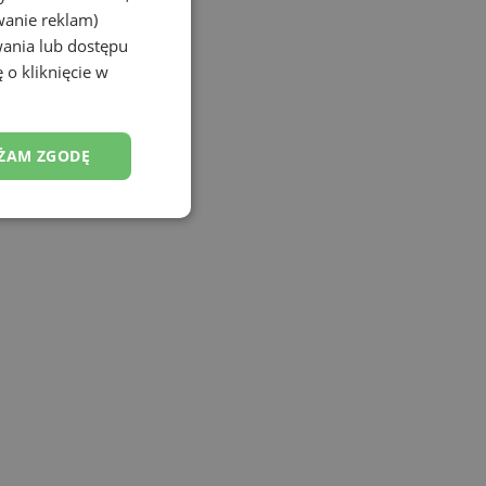
wanie reklam)
wania lub dostępu
 o kliknięcie w
ŻAM ZGODĘ