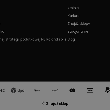
Opinie
Kariera
h
Znajdź sklepy
cka
stacjonarne
ej strategii podatkowej NB Poland sp. z
Blog
ość
Znajdź sklep