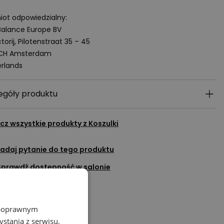
ot odpowiedzialny:
alance Europe BV
torij, Pilotenstraat 35 – 45
 CH Amsterdam
rlands
egóły produktu
cz wszystkie produkty z
Koszulki
adaj pytanie do tego produktu
Sprawdź dostępność w salonie
Dodaj do ulubionych
Porozmawiaj na czacie
z poprawnym
stania z serwisu,