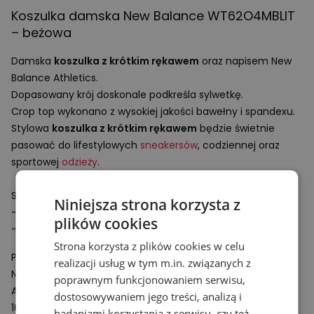
Koszulka damska New Balance WT62O4MBLIT
– beżowa
Damska
koszulka z krótkim rękawem
oraz napisem New
Balance Athletics.
Dopasowany krój doskonale podkreśla sylwetkę.
Crop top wykonano z wysokiej jakości bawełny i spandexu.
Stylowa
koszulka z krótkim rękawem
będzie świetnie
pasować do lifestylowych
sneakersów
, codziennej oraz
sportowej
odzieży
.
Specyfikacja:
Niniejsza strona korzysta z
- Dopasowany krój
plików cookies
- Materiał: 95% bawełna, 5% spandex
Strona korzysta z plików cookies w celu
Podmiot odpowiedzialny:
realizacji usług w tym m.in. związanych z
New Balance Europe BV
poprawnym funkcjonowaniem serwisu,
A-Factorij, Pilotenstraat 35 – 45
dostosowywaniem jego treści, analizą i
1059 CH Amsterdam
badaniami korzystania z serwisu, czy też