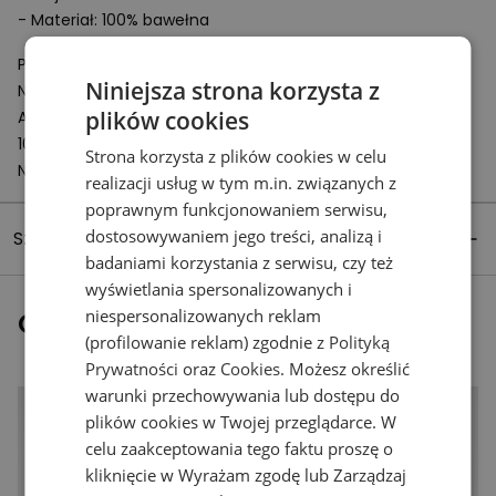
- Materiał: 100% bawełna
Podmiot odpowiedzialny:
Niniejsza strona korzysta z
New Balance Europe BV
plików cookies
A-Factorij, Pilotenstraat 35 – 45
1059 CH Amsterdam
Strona korzysta z plików cookies w celu
Netherlands
realizacji usług w tym m.in. związanych z
poprawnym funkcjonowaniem serwisu,
dostosowywaniem jego treści, analizą i
Szczegóły produktu
badaniami korzystania z serwisu, czy też
wyświetlania spersonalizowanych i
niespersonalizowanych reklam
Ostatnio oglądane
(profilowanie reklam) zgodnie z
Polityką
Prywatności
oraz
Cookies
. Możesz określić
warunki przechowywania lub dostępu do
plików cookies w Twojej przeglądarce. W
celu zaakceptowania tego faktu proszę o
kliknięcie w Wyrażam zgodę lub Zarządzaj