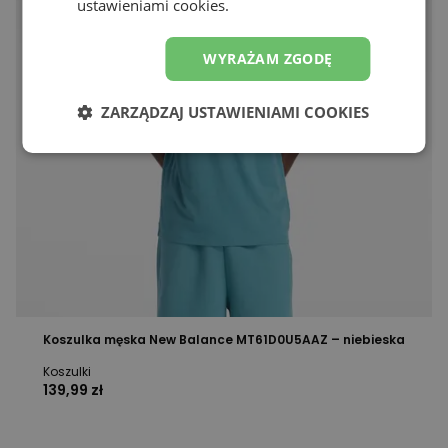
ustawieniami cookies.
WYRAŻAM ZGODĘ
ZARZĄDZAJ USTAWIENIAMI COOKIES
Koszulka męska New Balance MT61D0U5AAZ – niebieska
Koszulki
139,99 zł