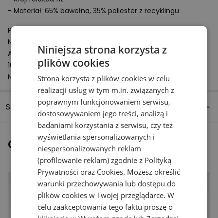
- Materiał: 65% bawełna, 35% poliester z recyklingu
Podmiot odpowiedzialny:
New Balance Europe BV
Niniejsza strona korzysta z
A-Factorij, Pilotenstraat 35 – 45
plików cookies
1059 CH Amsterdam
Netherlands
Strona korzysta z plików cookies w celu
realizacji usług w tym m.in. związanych z
poprawnym funkcjonowaniem serwisu,
Szczegóły produktu
dostosowywaniem jego treści, analizą i
badaniami korzystania z serwisu, czy też
wyświetlania spersonalizowanych i
Ostatnio oglądane
niespersonalizowanych reklam
(profilowanie reklam) zgodnie z
Polityką
Prywatności
oraz
Cookies
. Możesz określić
warunki przechowywania lub dostępu do
plików cookies w Twojej przeglądarce. W
celu zaakceptowania tego faktu proszę o