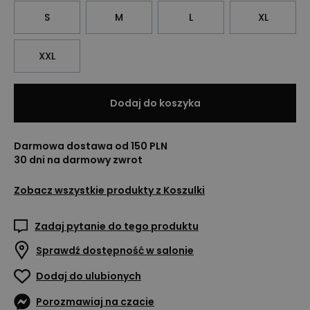
S
M
L
XL
XXL
Dodaj do koszyka
Darmowa dostawa od 150 PLN
30 dni na darmowy zwrot
Zobacz wszystkie produkty z
Koszulki
Zadaj pytanie do tego produktu
Sprawdź dostępność w salonie
Dodaj do ulubionych
Porozmawiaj na czacie