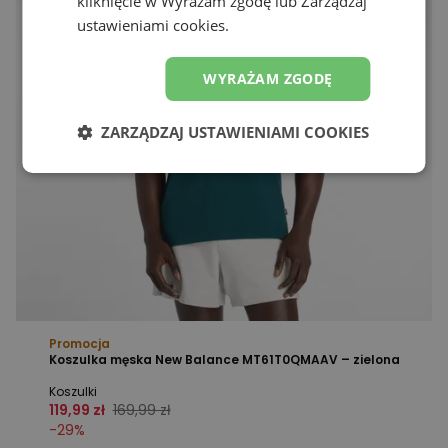
kliknięcie w Wyrażam zgodę lub Zarządzaj
ustawieniami cookies.
WYRAŻAM ZGODĘ
ZARZĄDZAJ USTAWIENIAMI COOKIES
Promocja
Koszulka męska New Balance MT61T0QMAAV – zielona
Koszulki
119,99 zł
169,99 zł
-
29
%