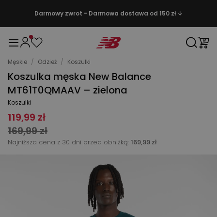
Darmowy zwrot - Darmowa dostawa od 150 zł ↓
Męskie
/
Odzież
/
Koszulki
Koszulka męska New Balance
MT61T0QMAAV – zielona
Koszulki
119,99 zł
169,99 zł
Najniższa cena z 30 dni przed obniżką:
169,99 zł