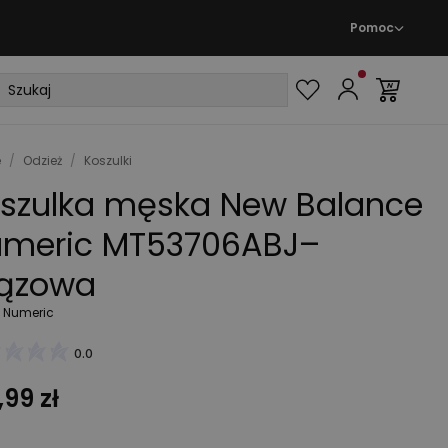
Pomoc
e
/
Odzież
/
Koszulki
szulka męska New Balance
meric MT53706ABJ–
ązowa
ż Numeric
0.0
,99 zł