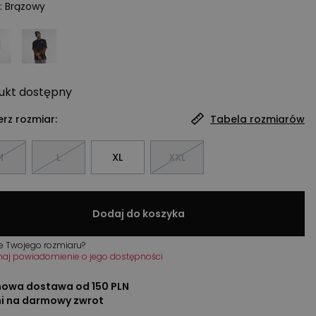
:
Brązowy
ukt
dostępny
rz rozmiar:
Tabela rozmiarów
M
L
XL
XXL
Dodaj do koszyka
e Twojego rozmiaru?
maj powiadomienie o jego dostępności
owa dostawa od 150 PLN
ni na darmowy zwrot