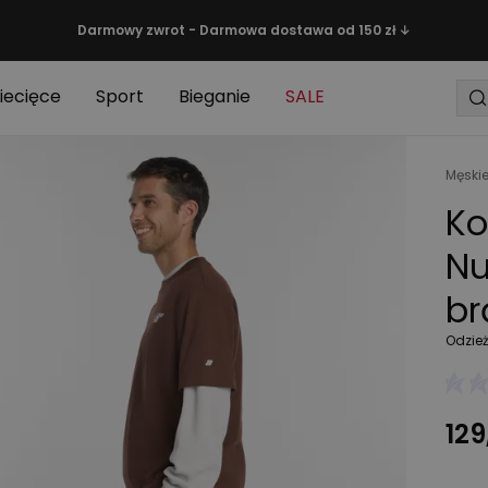
Darmowy zwrot - Darmowa dostawa od 150 zł ↓
iecięce
Sport
Bieganie
SALE
Męski
Ko
Nu
br
Odzie
129