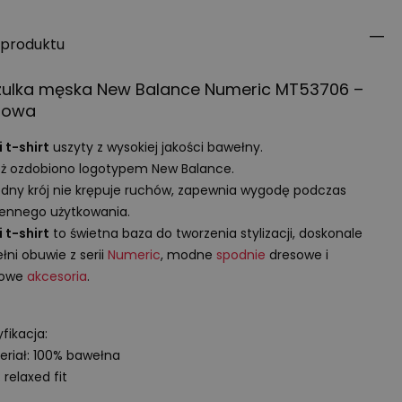
 produktu
zulka męska New Balance Numeric MT53706 –
zowa
 t-shirt
uszyty z wysokiej jakości bawełny.
ż ozdobiono logotypem New Balance.
ny krój nie krępuje ruchów, zapewnia wygodę podczas
ennego użytkowania.
 t-shirt
to świetna baza do tworzenia stylizacji, doskonale
łni obuwie z serii
Numeric
, modne
spodnie
dresowe i
towe
akcesoria
.
fikacja:
eriał: 100% bawełna
: relaxed fit