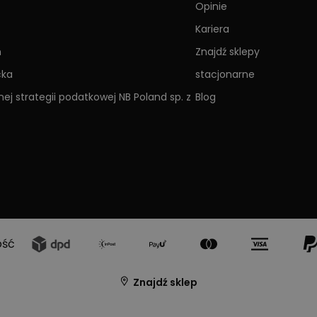
Opinie
Kariera
h
Znajdź sklepy
cka
stacjonarne
ej strategii podatkowej NB Poland sp. z
Blog
ość
Znajdź sklep