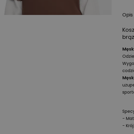
Opis
Kos
brą
Męski
Odzie
Wygod
codzi
Męski
uzupe
spor
Specy
- Mat
- Krój