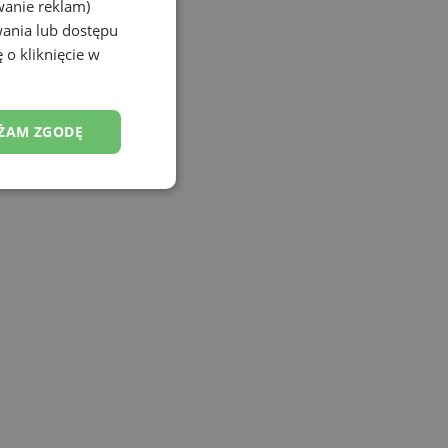
wanie reklam)
wania lub dostępu
 o kliknięcie w
ŻAM ZGODĘ