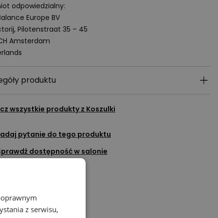
ot odpowiedzialny:
alance Europe BV
torij, Pilotenstraat 35 – 45
 CH Amsterdam
rlands
egóły produktu
cz wszystkie produkty z
Koszulki
adaj pytanie do tego produktu
Sprawdź dostępność w salonie
Dodaj do ulubionych
Porozmawiaj na czacie
z poprawnym
stania z serwisu,