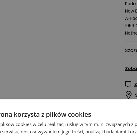
Podmi
New B
A-Fac
1059
Nethe
Szcz
Zoba
Z
rona korzysta z plików cookies
 plików cookies w celu realizacji usług w tym m.in. związanych 
serwisu, dostosowywaniem jego treści, analizą i badaniami korzy