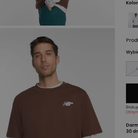
Kolor
Prod
Wybie
Brakuj
Otrzy
Darm
30 d