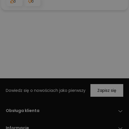
0
0
Dowiedz się o nowościach jako pierwszy
Zapisz się
Obsługa klienta
Informacje