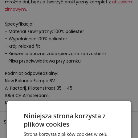
mroźne dni, będzie tworzyć praktyczny komplet z
obuwiem
zimowym
.
Specyfikacja:
- Materiał zewnętrzny: 100% poliester
- Wypełnienie: 100% poliester
- Krój: relaxed fit
- Kieszenie boczne zabezpieczone zatrzaskiem
- Plisa przeciwwiatrowa przy zamku
Podmiot odpowiedzialny:
New Balance Europe BV
A-Factorij, Pilotenstraat 35 – 45
1059 CH Amsterdam
Netherlands
Niniejsza strona korzysta z
Szczegóły produktu
plików cookies
Strona korzysta z plików cookies w celu