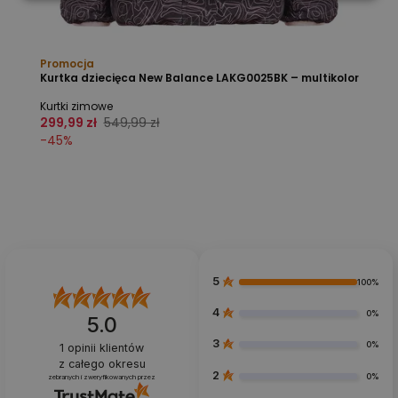
Promocja
Kurtka dziecięca New Balance LAKG0025BK – multikolor
Kurtki zimowe
299,99 zł
549,99 zł
-
45
%
5
100%
4
0%
5.0
3
0%
1
opinii klientów
z całego okresu
2
0%
zebranych i zweryfikowanych przez