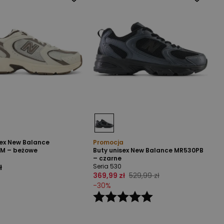
sex New Balance
Promocja
M – beżowe
Buty unisex New Balance MR530PB
– czarne
Seria 530
ł
369,99 zł
529,99 zł
-
30
%