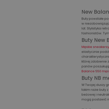
New Balanc
Buty powstałe pod
w niezobowiązują
lat. Stylistyka 
fashionistów. Ty
Buty New 
Męskie sneakers
elastycznie podc
charakterystycz
której zdobienie
panów poszukując
Balance 550 męs
Buty NB mę
W Twojej duszy gr
takim razie buty
beżowej i neutra
mogą postawić na 