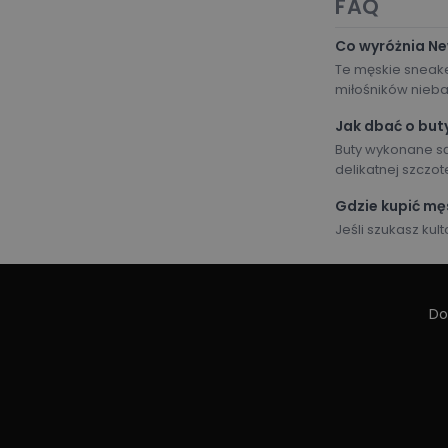
FAQ
Co wyróżnia Ne
Te męskie sneake
miłośników nieba
Jak dbać o but
Buty wykonane są
delikatnej szczo
Gdzie kupić mę
Jeśli szukasz kul
Do