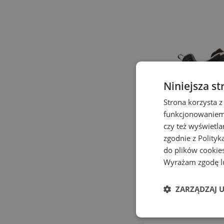
Niniejsza st
Strona korzysta z
funkcjonowaniem 
czy też wyświetl
zgodnie z
Polityk
do plików cookies
Wyrażam zgodę lu
Buty unisex Ne
– czarne
Seria 530
ZARZĄDZAJ 
569,99 zł