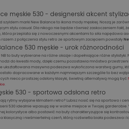
e męskie 530 - designerski akcent stylizac
 szyldem marki New Balance to ikona mody męskiej. Noszą je zarówno z
cym stylu casual. Dla nikogo nie będzie również zaskoczeniem fakt, 
retro, która przeplata się z nowoczesnymi akcentami to siła napędowa
m razem z połączenia stylu retro ze sportowym zacięciem powstały
Ne
Balance 530 męskie - urok różnorodności
y
NB to buty wybierane na różne okazje i dopełniające różne stylistyki
hodzi do kwestii mody, dzięki czemu pozostawia mnóstwo przestrzeni 
nie ukształtowana masywna podeszwa wykończona warstwą gumy, któ
 zostało dopracowane w każdym najmniejszym szczególe to bez wątpi
ych nieco prostszej odsłony klasyki, świetną alternatywą mogą być
kie
.
skie 530 - sportowa odsłona retro
ają rytmy wybijane klimatem retro? Lubisz nosić się na sportowo i ce
 z serii 530 idealnie wpasują się w wolne miejsce w Twojej gardero
lnej kolorystyce albo postawić na buty charakteryzujące się kontra
klasyczną i nieśmiertelną czerń, którą rozświetla biała podeszwa i l