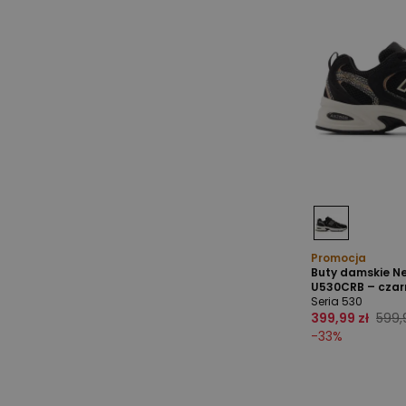
Promocja
Buty damskie N
U530CRB – czar
Seria 530
399,99 zł
599,
-
33
%