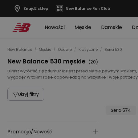
Znajdź sklep
New Balance Run Club
Nowości
Męskie
Damskie
Dz
New Balance
/
Męskie
/
Obuwie
/
Klasyczne
/
Seria 530
New Balance 530 męskie
(
20
)
Lubisz wyróżnić się z tłumu? Idziesz przed siebie pewnym kroki
wygodę? W takim razie odpowiedzią na wszystkie Twoje potrzeb
Ukryj filtry
Seria 574
Promocja/Nowość