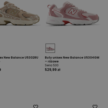
sex New Balance U53028U
Buty unisex New Balance U5304GM
e
– różowe
Seria 530
ł
529,99 zł