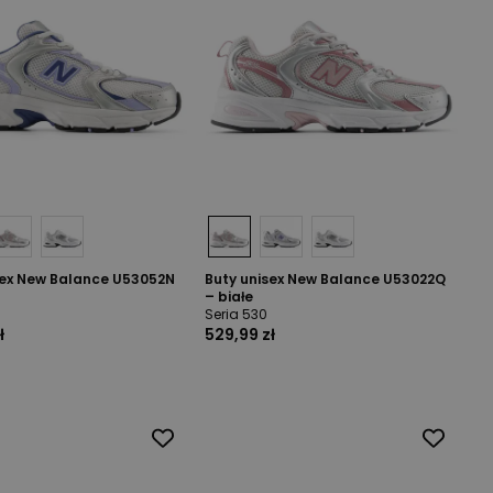
sex New Balance U53052N
Buty unisex New Balance U53022Q
– białe
Seria 530
ł
529,99 zł