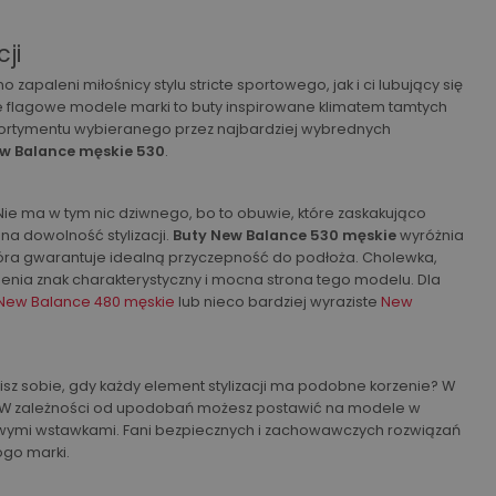
ji
apaleni miłośnicy stylu stricte sportowego, jak i ci lubujący się
że flagowe modele marki to buty inspirowane klimatem tamtych
 asortymentu wybieranego przez najbardziej wybrednych
w Balance męskie 530
.
. Nie ma w tym nic dziwnego, bo to obuwie, które zaskakująco
na dowolność stylizacji.
Buty New Balance 530 męskie
wyróżnia
ra gwarantuje idealną przyczepność do podłoża. Cholewka,
enia znak charakterystyczny i mocna strona tego modelu. Dla
New Balance 480 męskie
lub nieco bardziej wyraziste
New
nisz sobie, gdy każdy element stylizacji ma podobne korzenie? W
bie. W zależności od upodobań możesz postawić na modele w
stowymi wstawkami. Fani bezpiecznych i zachowawczych rozwiązań
ogo marki.