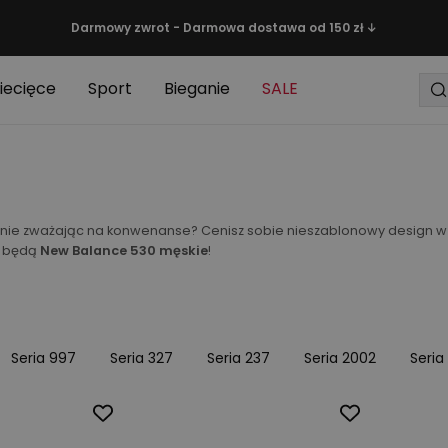
Darmowy zwrot - Darmowa dostawa od 150 zł ↓
iecięce
Sport
Bieganie
SALE
em, nie zważając na konwenanse? Cenisz sobie nieszablonowy design 
y będą
New Balance 530 męskie
!
Seria 997
Seria 327
Seria 237
Seria 2002
Seria