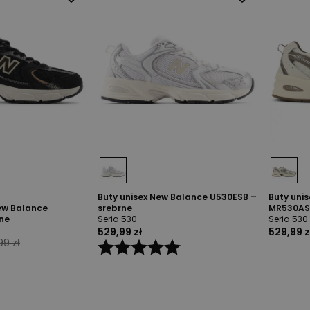
Buty unisex New Balance U530ESB –
Buty uni
ew Balance
srebrne
MR530AS
ne
Seria 530
Seria 530
529,99 zł
529,99 z
99 zł