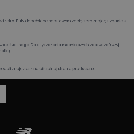
tyki retro. Buty dopełnione sportowym zacięciem znajdą uznanie u
ywa sztucznego. Do czyszczenia mocniejszych zabrudzeń użyj
matką.
odeli znajdziesz na oficjalnej stronie producenta.