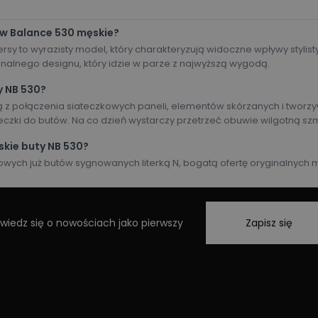
w Balance 530 męskie?
rsy to wyrazisty model, który charakteryzują widoczne wpływy stylis
nalnego designu, który idzie w parze z najwyższą wygodą.
y NB 530?
 z połączenia siateczkowych paneli, elementów skórzanych i tworz
teczki do butów. Na co dzień wystarczy przetrzeć obuwie wilgotną sz
skie buty NB 530?
towych już butów sygnowanych literką N, bogatą ofertę oryginalnych m
wiedz się o nowościach jako pierwszy
Zapisz się