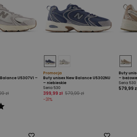
Promocja
Buty uni
 Balance U5307VI –
Buty unisex New Balance U5302NU
– beżow
– niebieskie
Seria 530
Seria 530
579,99 z
99 zł
399,99 zł
579,99 zł
-
31
%