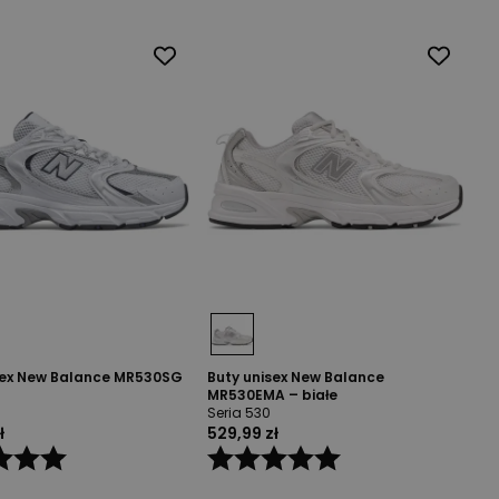
sex New Balance MR530SG
Buty unisex New Balance
MR530EMA – białe
Seria 530
ł
529,99 zł