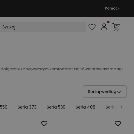
Pomoc
w połączeniu z najwyższym komfortem? Na równi stawiasz modę i
Sortuj według
 550
Seria 373
Seria 530
Seria 408
Seria 480