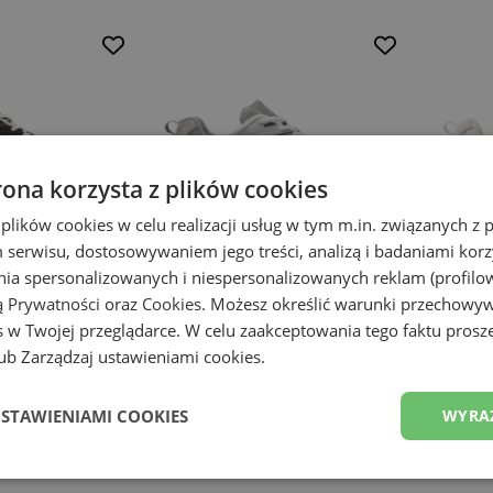
rona korzysta z plików cookies
 plików cookies w celu realizacji usług w tym m.in. związanych 
serwisu, dostosowywaniem jego treści, analizą i badaniami korzy
ania spersonalizowanych i niespersonalizowanych reklam (profilo
ą Prywatności
oraz
Cookies
. Możesz określić warunki przechowy
 w Twojej przeglądarce. W celu zaakceptowania tego faktu proszę
b Zarządzaj ustawieniami cookies.
w Balance MR530CC
Buty unisex New Balance MR530CK
Buty uni
– szare
– beżow
Seria 530
Seria 530
USTAWIENIAMI COOKIES
WYRA
569,99 zł
569,99 z