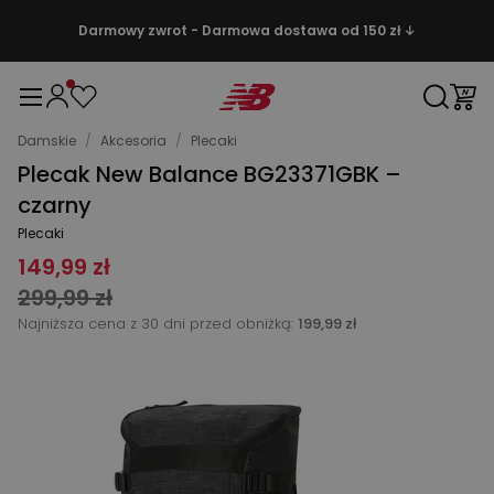
Darmowy zwrot - Darmowa dostawa od 150 zł ↓
Damskie
/
Akcesoria
/
Plecaki
Plecak New Balance BG23371GBK –
czarny
Plecaki
149,99 zł
299,99 zł
Najniższa cena z 30 dni przed obniżką:
199,99 zł