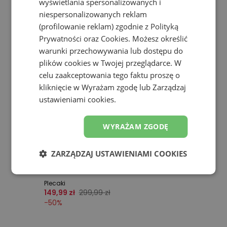
wyświetlania spersonalizowanych i
niespersonalizowanych reklam
(profilowanie reklam) zgodnie z
Polityką
Prywatności
oraz
Cookies
. Możesz określić
warunki przechowywania lub dostępu do
plików cookies w Twojej przeglądarce. W
celu zaakceptowania tego faktu proszę o
kliknięcie w Wyrażam zgodę lub Zarządzaj
ustawieniami cookies.
WYRAŻAM ZGODĘ
ZARZĄDZAJ USTAWIENIAMI COOKIES
Promocja
Plecak New Balance BG23371GBK – czarny
Plecaki
149,99 zł
299,99 zł
-
50
%