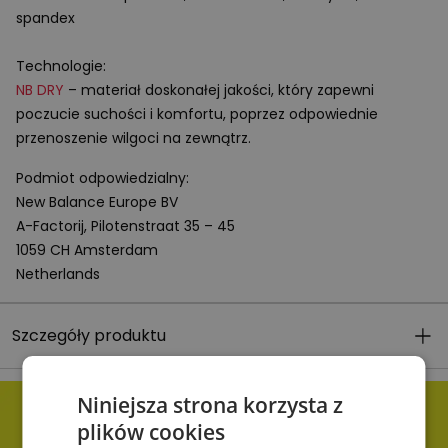
spandex
Technologie:
NB
DRY
– materiał doskonałej jakości, który zapewni
poczucie suchości i komfortu, poprzez odpowiednie
przenoszenie wilgoci na zewnątrz.
Podmiot odpowiedzialny:
New Balance Europe BV
A-Factorij, Pilotenstraat 35 – 45
1059 CH Amsterdam
Netherlands
Szczegóły produktu
Niniejsza strona korzysta z
plików cookies