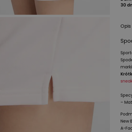
30 d
Opis
Spo
Spor
Spode
marki
Krótk
snea
Specy
– Mat
Podmi
New B
A-Fac