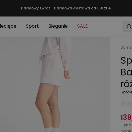
Darmowy zwrot - Darmowa dostawa od 150 zł ↓
iecięce
Sport
Bieganie
SALE
Damsk
Sp
Ba
ró
Spode
139
Cena 
Najni