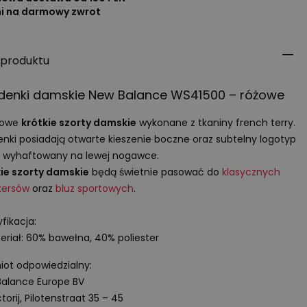
ni na darmowy zwrot
 produktu
denki damskie New Balance WS41500 – różowe
towe
krótkie szorty damskie
wykonane z tkaniny french terry.
nki posiadają otwarte kieszenie boczne oraz subtelny logotyp
 wyhaftowany na lewej nogawce.
ie szorty damskie
będą świetnie pasować do
klasycznych
kersów
oraz
bluz sportowych
.
fikacja:
eriał: 60% bawełna, 40% poliester
ot odpowiedzialny:
alance Europe BV
torij, Pilotenstraat 35 – 45