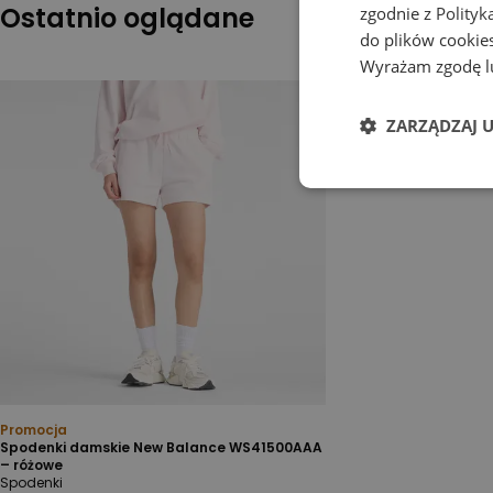
Ostatnio oglądane
zgodnie z
Polityk
do plików cookies
Wyrażam zgodę lu
ZARZĄDZAJ 
Promocja
Spodenki damskie New Balance WS41500AAA
– różowe
Spodenki