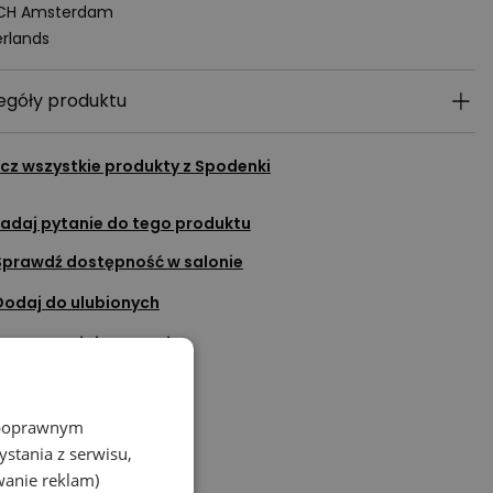
 CH Amsterdam
rlands
egóły produktu
cz wszystkie produkty z
Spodenki
adaj pytanie do tego produktu
Sprawdź dostępność w salonie
Dodaj do ulubionych
Porozmawiaj na czacie
z poprawnym
stania z serwisu,
wanie reklam)