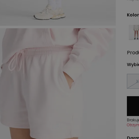
Kolor
Prod
Wybie
X
Brakuj
Otrzy
Darm