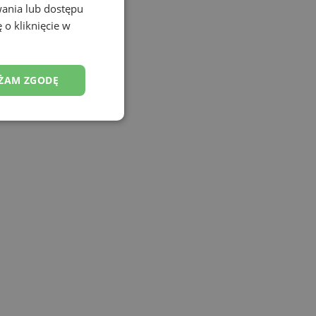
wania lub dostępu
 o kliknięcie w
ŻAM ZGODĘ