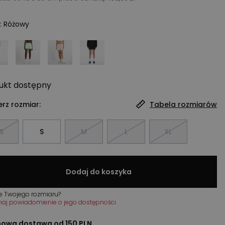
:
Różowy
ukt
dostępny
rz rozmiar:
Tabela rozmiarów
S
S
M
L
XL
Dodaj do koszyka
e Twojego rozmiaru?
maj powiadomienie o jego dostępności
owa dostawa od 150 PLN