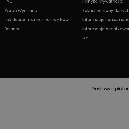
FAQ
Polityka prywatności
Zwrot/Wymiana
Zakres ochrony danyc
Jak dobrać rozmiar odzieży New
Informacja konsumen
Balance
Informacja o realizowan
o.o
Dostawa i płatn