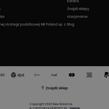
Kariera
h
Znajdź sklepy
cka
stacjonarne
ej strategii podatkowej NB Poland sp. z
Blog
ość
Znajdź sklep
Copyright 2022 New Balance
e-commerce platform by: