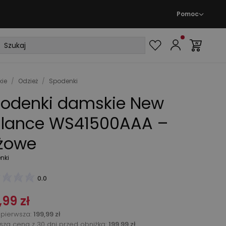
Pomoc
ie
/
Odzież
/
Spodenki
odenki damskie New
lance WS41500AAA –
żowe
nki
0.0
,99 zł
pierwsza
:
199,99 zł
ższa cena z 30 dni przed obniżką:
199,99 zł