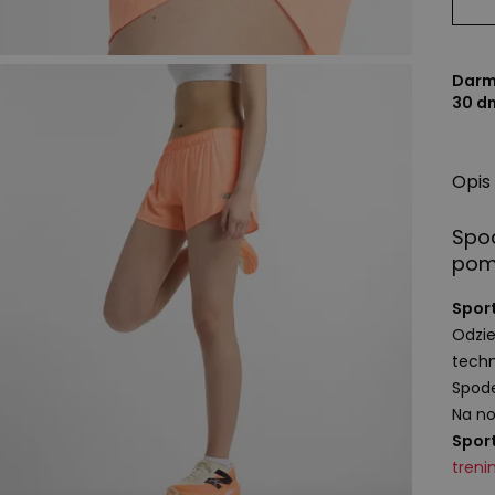
Darm
30 d
Opis
Spo
pom
Spor
Odzie
tech
Spode
Na no
Spor
tren