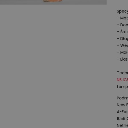
Specy
- Mat
- Dop
- Śre
- Dłu
- Wew
- Mał
- Ela
Techn
NB
IC
tempe
Podmi
New B
A-Fac
1059
Nethe