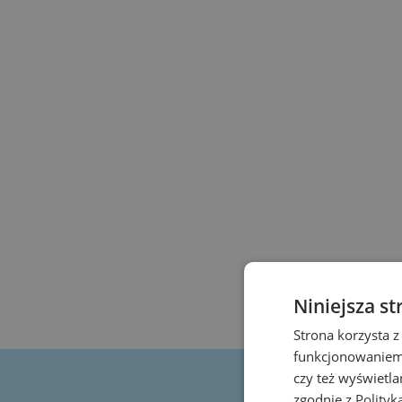
Niniejsza st
Strona korzysta z
funkcjonowaniem 
czy też wyświetl
zgodnie z
Polityk