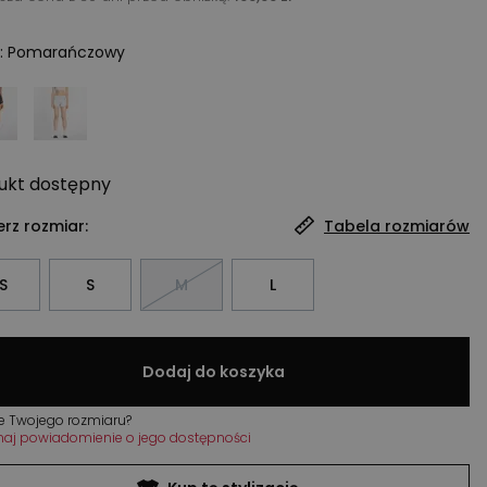
:
Pomarańczowy
ukt
dostępny
rz rozmiar:
Tabela rozmiarów
S
S
M
L
Dodaj do koszyka
e Twojego rozmiaru?
maj powiadomienie o jego dostępności