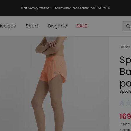
Darmowy zwrot - Darmowa dostawa od 150 zł ↓
iecięce
Sport
Bieganie
SALE
Damsk
Sp
Ba
p
Spode
169
Cena 
Najni