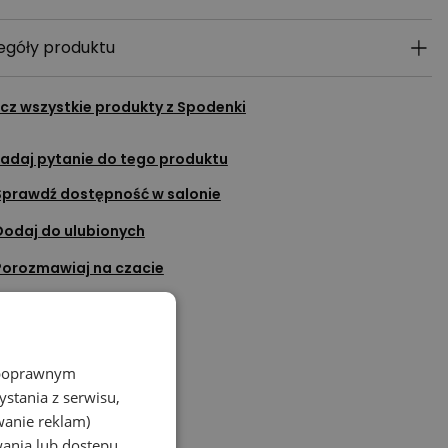
egóły produktu
cz wszystkie produkty z
Spodenki
adaj pytanie do tego produktu
Sprawdź dostępność w salonie
Dodaj do ulubionych
Porozmawiaj na czacie
z poprawnym
stania z serwisu,
wanie reklam)
wania lub dostępu