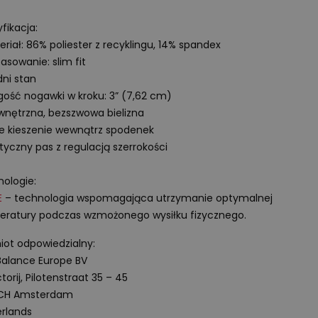
fikacja:
eriał: 86% poliester z recyklingu, 14% spandex
asowanie: slim fit
dni stan
gość nogawki w kroku: 3” (7,62 cm)
nętrzna, bezszwowa bielizna
e kieszenie wewnątrz spodenek
styczny pas z regulacją szerrokości
ologie:
E
– technologia wspomagająca utrzymanie optymalnej
ratury podczas wzmożonego wysiłku fizycznego.
ot odpowiedzialny:
alance Europe BV
torij, Pilotenstraat 35 – 45
 CH Amsterdam
rlands