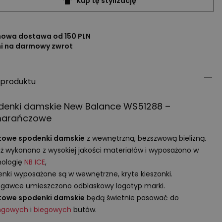
Kup tę stylizację
owa dostawa od 150 PLN
ni na darmowy zwrot
 produktu
denki damskie New Balance WS51288 –
arańczowe
towe spodenki damskie
z wewnętrzną, bezszwową bielizną.
ż wykonano z wysokiej jakości materiałów i wyposażono w
nologię
NB
ICE
,
nki wyposażone są w wewnętrzne, kryte kieszonki.
gawce umieszczono odblaskowy logotyp marki.
towe spodenki damskie
będą świetnie pasować do
ingowych
i
biegowych
butów.