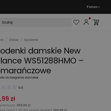
Pomoc
ie
/
Odzież
/
Spodenki
odenki damskie New
lance WS51288HMO –
omarańczowe
nki do biegania damskie
0.0
,99 zł
pierwsza
:
359,99 zł
ższa cena z 30 dni przed obniżką:
199,99 zł