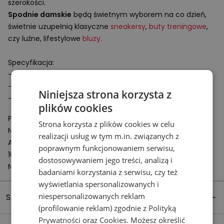
szerokości.
Spodnie damskie
będą świetnym wyborem na co dzień,
świetnie uzupełnią klasyczne
sneakersy
,
buty treningowe
,
czy luźne, lifestylowe
bluzy
.
Specyfikacja:
- Wysoki stan
- Krój: oversize
Niniejsza strona korzysta z
- Materiał: 100% bawełna
plików cookies
Podmiot odpowiedzialny:
Strona korzysta z plików cookies w celu
New Balance Europe BV
realizacji usług w tym m.in. związanych z
A-Factorij, Pilotenstraat 35 – 45
poprawnym funkcjonowaniem serwisu,
1059 CH Amsterdam
dostosowywaniem jego treści, analizą i
Netherlands
badaniami korzystania z serwisu, czy też
wyświetlania spersonalizowanych i
niespersonalizowanych reklam
Szczegóły produktu
(profilowanie reklam) zgodnie z
Polityką
Prywatności
oraz
Cookies
. Możesz określić