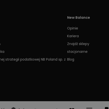
New Balance
Opinie
Kariera
h
Znajdź sklepy
cka
stacjonarne
ej strategii podatkowej NB Poland sp. z
Blog