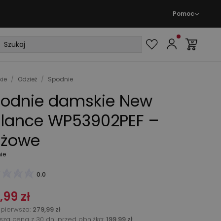
Pomoc
ie
/
Odzież
/
Spodnie
odnie damskie New
lance WP53902PEF –
eżowe
ie
0.0
,99 zł
pierwsza
:
279,99 zł
ższa cena z 30 dni przed obniżką:
199,99 zł