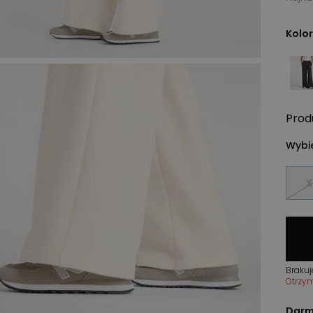
Kolor
Prod
Wybie
X
Brakuj
Otrzy
Darm