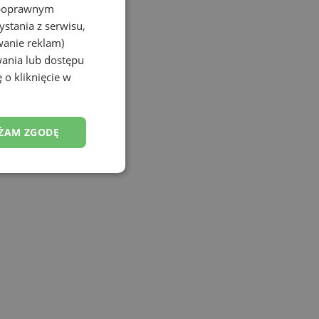
Porozmawiaj na czacie
z poprawnym
stania z serwisu,
wanie reklam)
wania lub dostępu
 o kliknięcie w
ŻAM ZGODĘ