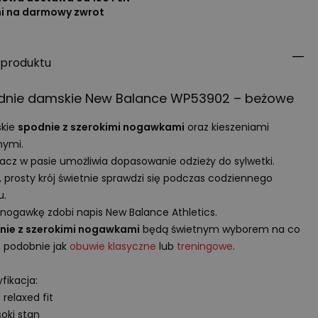
ni na darmowy zwrot
 produktu
dnie damskie New Balance WP53902 – beżowe
kie
spodnie z szerokimi nogawkami
oraz kieszeniami
nymi.
acz w pasie umożliwia dopasowanie odzieży do sylwetki.
, prosty krój świetnie sprawdzi się podczas codziennego
u.
nogawkę zdobi napis New Balance Athletics.
nie z szerokimi nogawkami
będą świetnym wyborem na co
, podobnie jak
obuwie klasyczne
lub
treningowe
.
fikacja:
: relaxed fit
oki stan