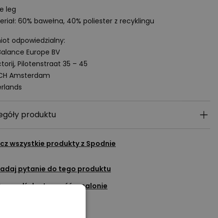
e leg
eriał: 60% bawełna, 40% poliester z recyklingu
ot odpowiedzialny:
alance Europe BV
torij, Pilotenstraat 35 – 45
 CH Amsterdam
rlands
egóły produktu
cz wszystkie produkty z
Spodnie
adaj pytanie do tego produktu
Sprawdź dostępność w salonie
Dodaj do ulubionych