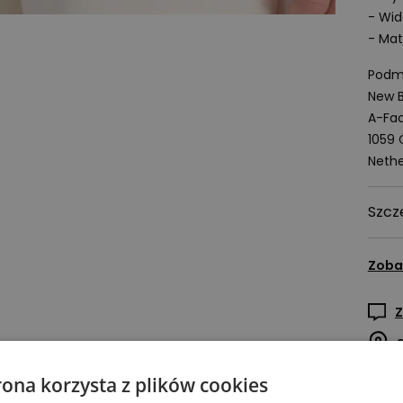
- Wid
- Mat
Podmi
New B
A-Fac
1059
Nethe
Szcz
Zoba
Z
rona korzysta z plików cookies