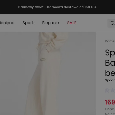
Darmowy zwrot - Darmowa dostawa od 150 zł ↓
iecięce
Sport
Bieganie
SALE
Damsk
Sp
Ba
b
Spodn
169
Cena 
Najni