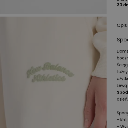
30 d
Opis
Spo
Dams
bocz
Ściąg
Luźny
użytk
Lewą 
Spod
dzień
Specy
- Krój
- Wys