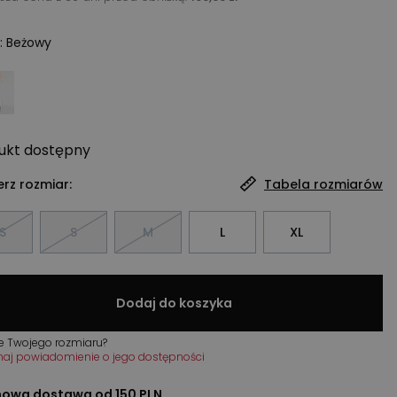
:
Beżowy
ukt
dostępny
rz rozmiar:
Tabela rozmiarów
S
S
M
L
XL
Dodaj do koszyka
e Twojego rozmiaru?
maj powiadomienie o jego dostępności
owa dostawa od 150 PLN