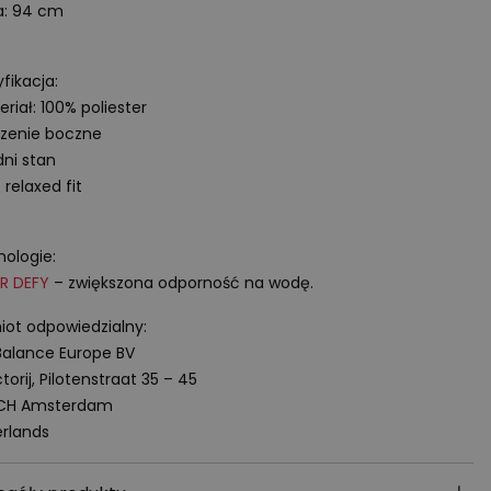
a: 94 cm
fikacja:
eriał: 100% poliester
szenie boczne
dni stan
: relaxed fit
ologie:
R
DEFY
– zwiększona odporność na wodę.
ot odpowiedzialny:
alance Europe BV
torij, Pilotenstraat 35 – 45
 CH Amsterdam
rlands