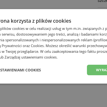
Szcz
Zoba
rona korzysta z plików cookies
Z
 plików cookies w celu realizacji usług w tym m.in. związanych 
serwisu, dostosowywaniem jego treści, analizą i badaniami korzy
ania spersonalizowanych i niespersonalizowanych reklam (profilo
ą Prywatności
oraz
Cookies
. Możesz określić warunki przechowy
 w Twojej przeglądarce. W celu zaakceptowania tego faktu proszę
b Zarządzaj ustawieniami cookies.
USTAWIENIAMI COOKIES
WYRA