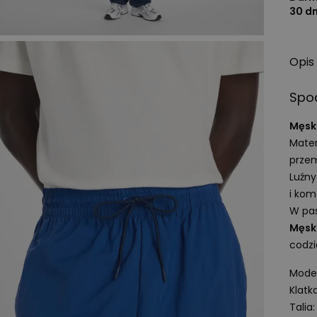
30 d
Opis
Spod
Męsk
Mater
prze
Luźny
i kom
W pas
Męsk
codz
Model
Klatk
Talia