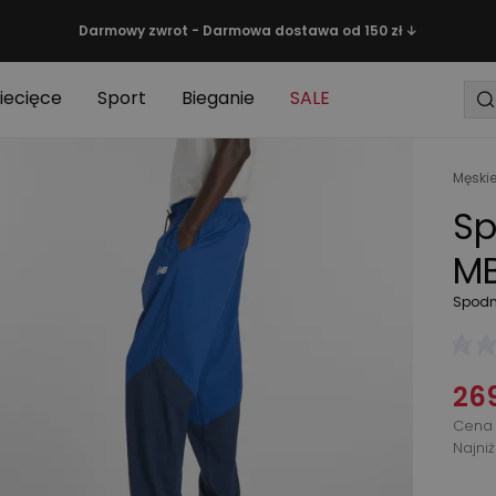
Darmowy zwrot - Darmowa dostawa od 150 zł ↓
iecięce
Sport
Bieganie
SALE
Męski
Sp
MB
Spodn
269
Cena 
Najni