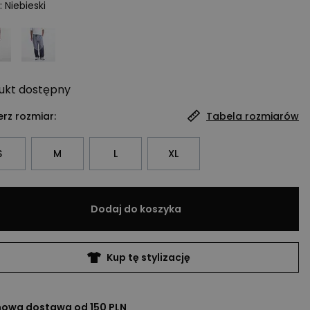
:
Niebieski
ukt
dostępny
rz rozmiar:
Tabela rozmiarów
S
M
L
XL
Dodaj do koszyka
Kup tę stylizację
owa dostawa od 150 PLN