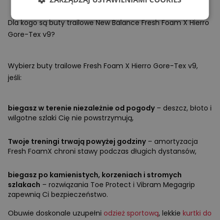
Dla kogo są buty trailowe New Balance Fresh Foam X Hierro
Gore-Tex v9?
Wybierz buty trailowe Fresh Foam X Hierro Gore-Tex v9,
jeśli:
biegasz w terenie niezależnie od pogody
– deszcz, błoto i
wilgotne szlaki Cię nie powstrzymują,
Twoje treningi trwają powyżej godziny
– amortyzacja
Fresh FoamX chroni stawy podczas długich dystansów,
biegasz po kamienistych, korzeniach i stromych
szlakach
– rozwiązania Toe Protect i Vibram Megagrip
zapewnią Ci bezpieczeństwo.
Obuwie doskonale uzupełni
odzież sportową
, lekkie
kurtki do