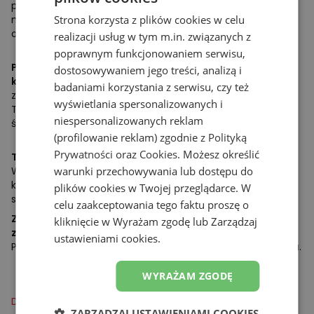
piętą a przodostopiem jest minimalna. Stopa pracuje
naturalniej, mięśnie stopy i łydki angażują się bardziej. To
Strona korzysta z plików cookies w celu
obniża ryzyko kontuzji z przeciążenia.
realizacji usług w tym m.in. związanych z
poprawnym funkcjonowaniem serwisu,
Podeszwa Vibram Megagrip – trzymasz stabilizację w
dostosowywaniem jego treści, analizą i
każdych warunkach.
Vibram Megagrip to guma, którą
badaniami korzystania z serwisu, czy też
znasz z profesjonalnego obuwia górskiego. Głęboki bieżnik
wyświetlania spersonalizowanych i
Traction Lug wgryza się w błoto, mokrą trawę, a nawet
niespersonalizowanych reklam
śliskie kamienie.
(profilowanie reklam) zgodnie z
Polityką
Prywatności
oraz
Cookies
. Możesz określić
Toe Protect
– palce chronione przed uderzeniami.
Wzmocniony czubek buta to ochrona przed kamieniami,
warunki przechowywania lub dostępu do
korzeniami i wystającymi gałęziami. Unikniesz stłuczeń,
plików cookies w Twojej przeglądarce. W
siniaków pod paznokciami, a nawet złamań.
celu zaakceptowania tego faktu proszę o
Zintegrowany język z cholewką – błoto zostaje na
kliknięcie w Wyrażam zgodę lub Zarządzaj
zewnątrz.
Język połączony z cholewką działa jak bariera.
ustawieniami cookies.
Piasek, drobne kamyki i liście nie dostają się do środka buta.
WYRAŻAM ZGODĘ
Dowiedz się, jak się przygotować do biegania po górach >>
ZARZĄDZAJ USTAWIENIAMI COOKIES