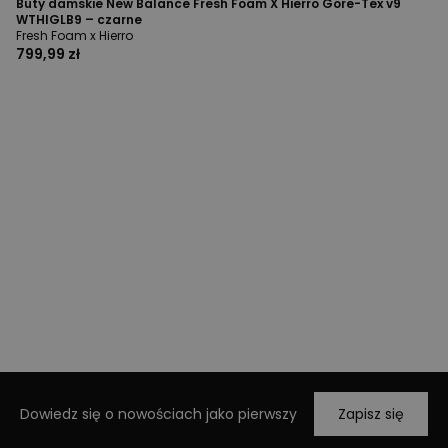
Buty damskie New Balance Fresh Foam X Hierro Gore-Tex v9
WTHIGLB9 – czarne
Fresh Foam x Hierro
799,99 zł
Dowiedz się o nowościach jako pierwszy
Zapisz się