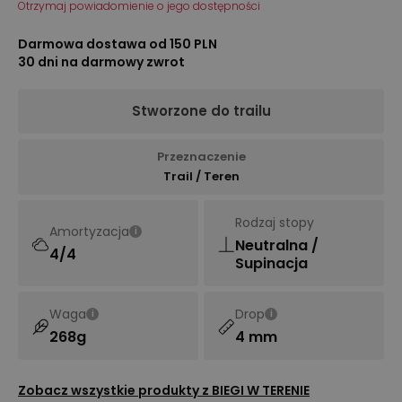
Otrzymaj powiadomienie o jego dostępności
Darmowa dostawa od 150 PLN
30 dni na darmowy zwrot
Stworzone do trailu
Przeznaczenie
Trail / Teren
Rodzaj stopy
Amortyzacja
i
Neutralna /
4/4
Supinacja
Waga
Drop
i
i
268g
4 mm
Zobacz wszystkie produkty z
BIEGI W TERENIE