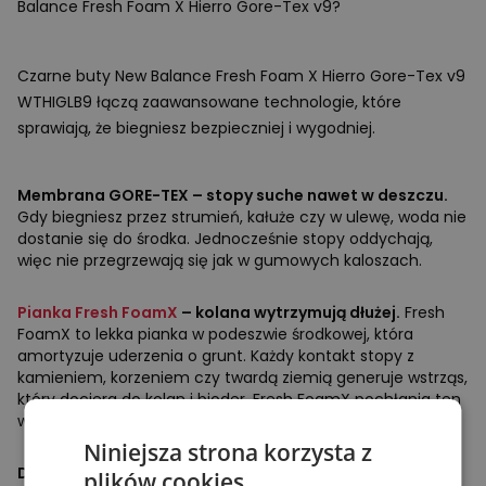
Balance Fresh Foam X Hierro Gore-Tex v9?
Czarne buty New Balance Fresh Foam X Hierro Gore-Tex v9
WTHIGLB9 łączą zaawansowane technologie, które
sprawiają, że biegniesz bezpieczniej i wygodniej.
Membrana
GORE
-
TEX
– stopy suche nawet w deszczu.
Gdy biegniesz przez strumień, kałuże czy w ulewę, woda nie
dostanie się do środka. Jednocześnie stopy oddychają,
więc nie przegrzewają się jak w gumowych kaloszach.
Pianka Fresh FoamX
– kolana wytrzymują dłużej.
Fresh
FoamX to lekka pianka w podeszwie środkowej, która
amortyzuje uderzenia o grunt. Każdy kontakt stopy z
kamieniem, korzeniem czy twardą ziemią generuje wstrząs,
który dociera do kolan i bioder. Fresh FoamX pochłania ten
wstrząs, dzięki czemu biegniesz dłużej bez bólu.
Niniejsza strona korzysta z
Drop wynosi zaledwie 4 mm
– różnica wysokości między
plików cookies