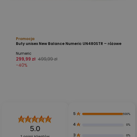
Promocja
Buty unisex New Balance Numeric UN480STR – różowe
Numeric
299,99 zł
499,99 zł
-
40
%
5
100%
4
0%
5.0
3
0%
1
opinii klientów