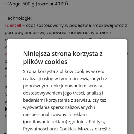
- Waga: 500 g (rozmiar 43 EU)
Technologie:
FuelCell
– azot zastosowany w podeszwie środkowej wraz z
gumową podeszwą zapewnia maksymalny poziom
absorpcji wstrząsów, wysoki poziom stabilizacji oraz
wsparcia podczas biegu.
Niniejsza strona korzysta z
ABZORB
– doskonałe rozwiązanie dla amortyzacji podeszwy
plików cookies
buta.
Wykonany z polimeru komponent absorbuje i rozprasza
Strona korzysta z plików cookies w celu
energię powstającą przy uderzeniu buta o podłoże.
realizacji usług w tym m.in. związanych z
poprawnym funkcjonowaniem serwisu,
Podmiot odpowiedzialny:
dostosowywaniem jego treści, analizą i
New Balance Europe BV
badaniami korzystania z serwisu, czy też
A-Factorij, Pilotenstraat 35 – 45
wyświetlania spersonalizowanych i
1059 CH Amsterdam
niespersonalizowanych reklam
Netherlands
(profilowanie reklam) zgodnie z
Polityką
Prywatności
oraz
Cookies
. Możesz określić