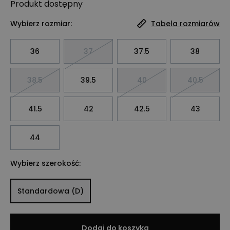
Produkt
dostępny
Wybierz rozmiar:
Tabela rozmiarów
36
37
37.5
38
38.5
39.5
40
40.5
41.5
42
42.5
43
44
Wybierz szerokość:
Standardowa (D)
Dodaj do koszyka