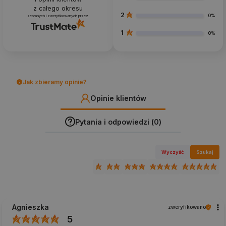
z całego okresu
2
0%
zebranych i zweryfikowanych przez
1
0%
Jak zbieramy opinie?
Opinie klientów
Pytania i odpowiedzi (0)
Wyczyść
Szukaj
Agnieszka
zweryfikowano
5