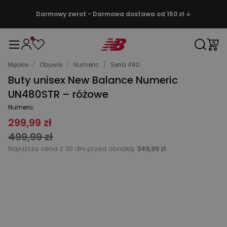
Darmowy zwrot - Darmowa dostawa od 150 zł ↓
Męskie
/
Obuwie
/
Numeric
/
Seria 480
Buty unisex New Balance Numeric
UN480STR – różowe
Numeric
299,99 zł
499,99 zł
Najniższa cena z 30 dni przed obniżką:
349,99 zł