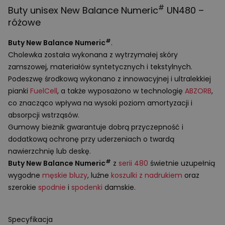
#
Buty unisex New Balance Numeric
UN480 –
różowe
#
Buty New Balance Numeric
.
Cholewka została wykonana z wytrzymałej skóry
zamszowej, materiałów syntetycznych i tekstylnych.
Podeszwę środkową wykonano z innowacyjnej i ultralekkiej
pianki
FuelCell
, a także wyposażono w technologię
ABZORB
,
co znacząco wpływa na wysoki poziom amortyzacji i
absorpcji wstrząsów.
Gumowy bieżnik gwarantuje dobrą przyczepność i
dodatkową ochronę przy uderzeniach o twardą
nawierzchnię lub deskę.
#
Buty New Balance Numeric
z
serii 480
świetnie uzupełnią
wygodne
męskie bluzy
, luźne
koszulki z nadrukiem
oraz
szerokie
spodnie
i
spodenki
damskie.
Specyfikacja