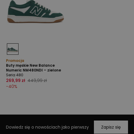
Promocja
Buty męskie New Balance
Numeric NM480NDI – zielone
Seria 480
269,99 zł
449,99 zł
-
40
%
Dowiedz się o nowościach jako pierwszy
Zapisz się