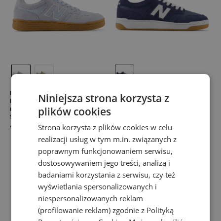
Buty męskie New Balance
Promocja
Niniejsza strona korzysta z
Numeric UN480BBG –
Buty unisex New Balance
plików cookies
niebieskie
Numeric NM480PRO –
Seria 480
granatowe
Numeric
499,99 zł
Strona korzysta z plików cookies w celu
269,99 zł
449,99 zł
realizacji usług w tym m.in. związanych z
-
40
%
poprawnym funkcjonowaniem serwisu,
dostosowywaniem jego treści, analizą i
badaniami korzystania z serwisu, czy też
wyświetlania spersonalizowanych i
niespersonalizowanych reklam
(profilowanie reklam) zgodnie z
Polityką