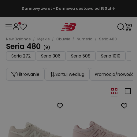
Darmowy zwrot - Darmowa dostawa od 150 zł ↓
New Balance
/
Męskie
/
Obuwie
/
Numeric
/
Seria 480
Seria 480
(
9
)
Seria 272
Seria 306
Seria 508
Seria 1010
Se
Filtrowanie
Sortuj według
Promocja/Nowość