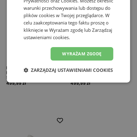
Prywatności
oraz
Cookies
. Możesz określić
warunki przechowywania lub dostępu do
plików cookies w Twojej przeglądarce. W
celu zaakceptowania tego faktu proszę o
kliknięcie w Wyrażam zgodę lub Zarządzaj
ustawieniami cookies.
WYRAŻAM ZGODĘ
Buty męskie New Balance
Buty męskie New Balance
ZARZĄDZAJ USTAWIENIAMI COOKIES
Numeric NM480SWG – beżowe
Numeric NM480SBW – czarne
Seria 480
Seria 480
499,99 zł
499,99 zł