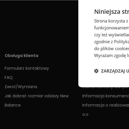
Niniejsza st
Do
Strona korzysta z
funkcjonowaniem 
czy też wyświetl
zgodnie z
Polityk
do plików cookies
Wyrażam zgodę lu
Obsługa klienta
Informacje
Formularz kontaktowy
Regulamin
ZARZĄDZAJ 
FAQ
Polityka prywatności
Zwrot/Wymiana
Zakres ochrony danyc
Jak dobrać rozmiar odzieży New
Informacja konsumen
Balance
Informacja o realizowan
o.o