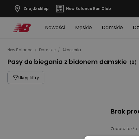
Znajdź sklep
New Balance Run Club
Nowości
Męskie
Damskie
Dz
New Balance
/
Damskie
/
Akcesoria
Pasy do biegania z bidonem damskie
(
0
)
Ukryj filtry
Brak pr
Zobacz także: