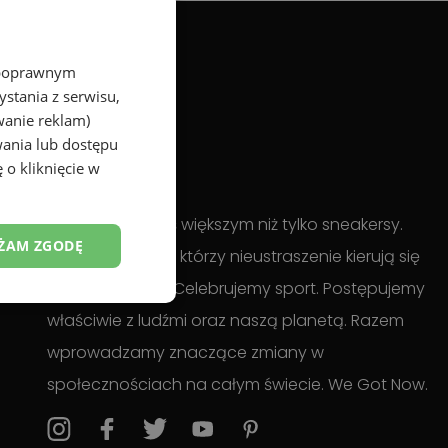
z poprawnym
stania z serwisu,
wanie reklam)
wania lub dostępu
 o kliknięcie w
Stoimy za czymś większym niż tylko sneakersy.
ŻAM ZGODĘ
Wspieramy tych, którzy nieustraszenie kierują się
swoimi pasjami. Celebrujemy sport. Postępujemy
właściwie z ludźmi oraz naszą planetą. Razem
wprowadzamy znaczące zmiany w
społecznościach na całym świecie. We Got Now.