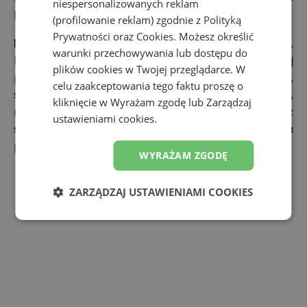
niespersonalizowanych reklam
biegania? Mamy kilka wskazówek:
(profilowanie reklam) zgodnie z
Polityką
Prywatności
oraz
Cookies
. Możesz określić
buty do biegania
– ich wyboru należy dokonać,
warunki przechowywania lub dostępu do
biorąc pod uwagę kilka czynników takich jak: rodzaj
plików cookies w Twojej przeglądarce. W
podłoża, na którym będą realizowane treningi,
celu zaakceptowania tego faktu proszę o
sposób poruszania się biegacza (stopa supinująca,
kliknięcie w Wyrażam zgodę lub Zarządzaj
neutralna, nadpronująca), waga biegacza. Dowiedz
ustawieniami cookies.
się,
jakie będą najlepsze buty do biegania dla
początkujących
;
WYRAŻAM ZGODĘ
ZARZĄDZAJ USTAWIENIAMI COOKIES