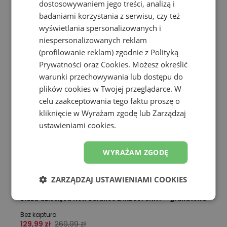
dostosowywaniem jego treści, analizą i
badaniami korzystania z serwisu, czy też
wyświetlania spersonalizowanych i
niespersonalizowanych reklam
(profilowanie reklam) zgodnie z
Polityką
Prywatności
oraz
Cookies
. Możesz określić
warunki przechowywania lub dostępu do
plików cookies w Twojej przeglądarce. W
celu zaakceptowania tego faktu proszę o
kliknięcie w Wyrażam zgodę lub Zarządzaj
ustawieniami cookies.
WYRAŻAM ZGODĘ
ZARZĄDZAJ USTAWIENIAMI COOKIES
Promocja
Bluza dziecięca New Balance LAKB0070NNY – granatowa
Bez kaptura
129,99 zł
269,99 zł