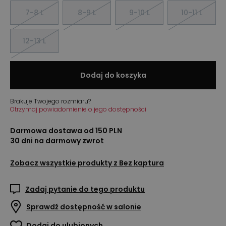
7-8 L
8-9 L
9-10 L
10-11 L
12-13 L
Dodaj do koszyka
Brakuje Twojego rozmiaru?
Otrzymaj powiadomienie o jego dostępności
Darmowa dostawa od 150 PLN
30 dni na darmowy zwrot
Zobacz wszystkie produkty z
Bez kaptura
Zadaj pytanie do tego produktu
Sprawdź dostępność w salonie
Dodaj do ulubionych