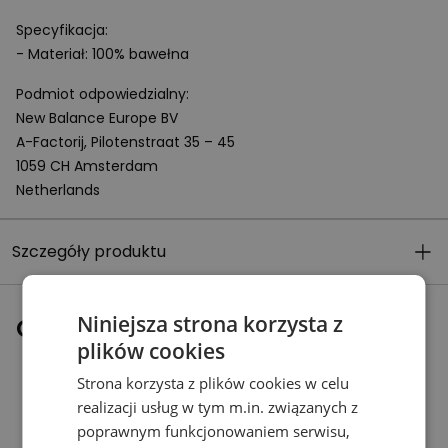
Specyfikacja:
- Materiał: 100% bawełna
Podmiot odpowiedzialny:
New Balance Europe BV
A-Factorij, Pilotenstraat 35 – 45
1059 CH Amsterdam
Netherlands
Szczegóły produktu
Niniejsza strona korzysta z
Ostatnio oglądane
plików cookies
Strona korzysta z plików cookies w celu
realizacji usług w tym m.in. związanych z
poprawnym funkcjonowaniem serwisu,