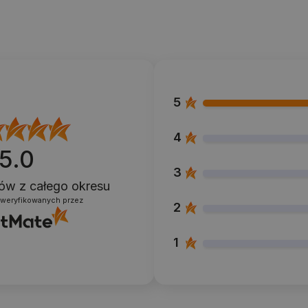
5
4
5.0
3
ntów
z całego okresu
zweryfikowanych przez
2
1