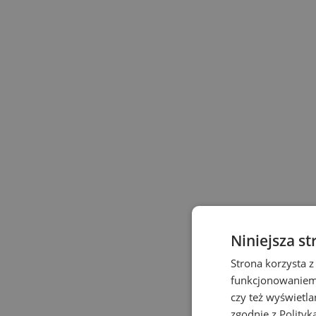
Niniejsza st
Strona korzysta z
funkcjonowaniem 
czy też wyświetl
zgodnie z
Polityk