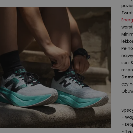
pozio
Zwrot
Energ
warst
Minim
lekko
Pełn
najwy
serii
respo
Dams
czy n
Obuwi
Specy
- Wag
- Dr
- Typ