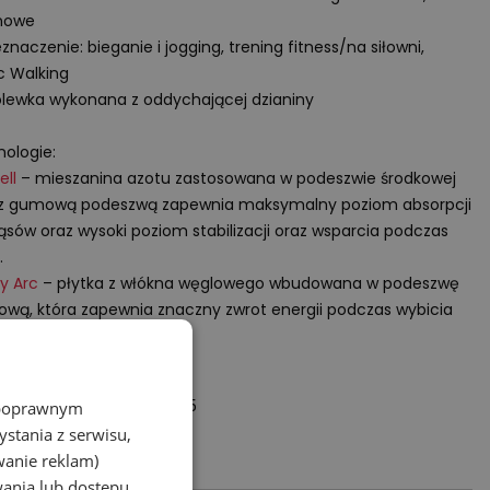
nowe
eznaczenie: bieganie i jogging, trening fitness/na siłowni,
c Walking
lewka wykonana z oddychającej dzianiny
ologie:
ell
– mieszanina azotu zastosowana w podeszwie środkowej
 z gumową podeszwą zapewnia maksymalny poziom absorpcji
ąsów oraz wysoki poziom stabilizacji oraz wsparcia podczas
.
y Arc
– płytka z włókna węglowego wbudowana w podeszwę
ową, która zapewnia znaczny zwrot energii podczas wybicia
ot odpowiedzialny:
alance Europe BV
torij, Pilotenstraat 35 – 45
z poprawnym
 CH Amsterdam
stania z serwisu,
rlands
wanie reklam)
wania lub dostępu