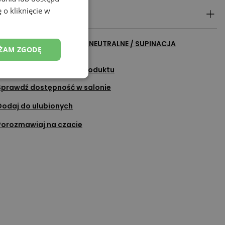
 o kliknięcie w
egóły produktu
cz wszystkie produkty z
NEUTRALNE / SUPINACJA
ŻAM ZGODĘ
adaj pytanie do tego produktu
Sprawdź dostępność w salonie
Dodaj do ulubionych
Porozmawiaj na czacie