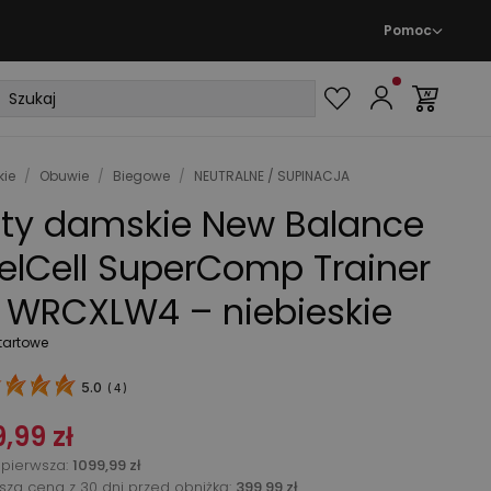
Pomoc
ie
/
Obuwie
/
Biegowe
/
NEUTRALNE / SUPINACJA
ty damskie New Balance
elCell SuperComp Trainer
 WRCXLW4 – niebieskie
tartowe
5.0
(
4
)
,99 zł
pierwsza
:
1099,99 zł
ższa cena z 30 dni przed obniżką:
399,99 zł