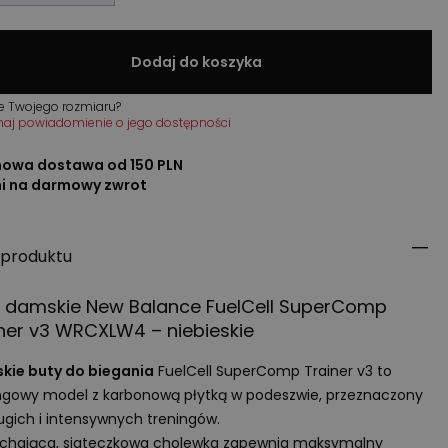
Dodaj do koszyka
e Twojego rozmiaru?
maj powiadomienie o jego dostępności
owa dostawa od 150 PLN
ni na darmowy zwrot
 produktu
y damskie New Balance FuelCell SuperComp
ner v3 WRCXLW4 – niebieskie
kie buty do biegania
FuelCell SuperComp Trainer v3 to
ngowy model z karbonową płytką w podeszwie, przeznaczony
ugich i intensywnych treningów.
chająca, siateczkowa cholewka zapewnia maksymalny