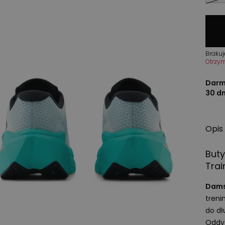
Brakuj
Otrzy
Darm
30 d
Opis
But
Trai
Dams
treni
do dł
Oddy