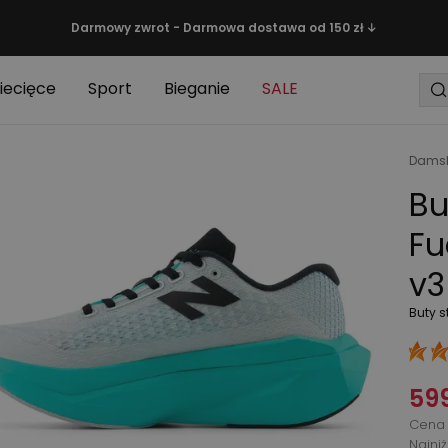
Darmowy zwrot - Darmowa dostawa od 150 zł ↓
iecięce
Sport
Bieganie
SALE
Damsk
Bu
Fu
v3
Buty s
599
Cena 
Najni