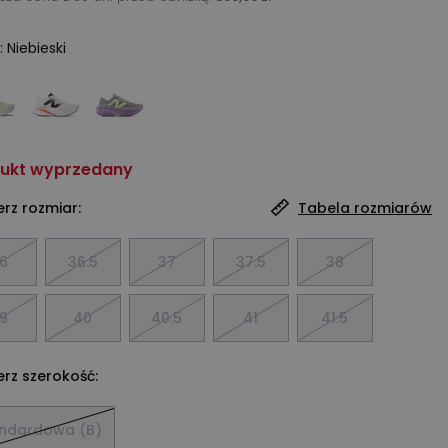
:
Niebieski
ukt wyprzedany
rz rozmiar:
Tabela rozmiarów
6
36.5
37
37.5
38
9
40
40.5
41
41.5
rz szerokość:
ndardowa (B)