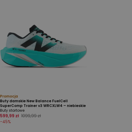
Promocja
Buty damskie New Balance FuelCell
SuperComp Trainer v3 WRCXLW4 – niebieskie
Buty startowe
599,99 zł
1099,99 zł
-
45
%