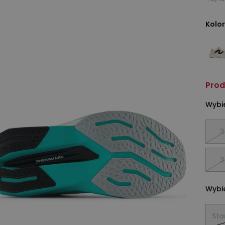
Kolor
Prod
Wybie
3
3
Wybie
Sta