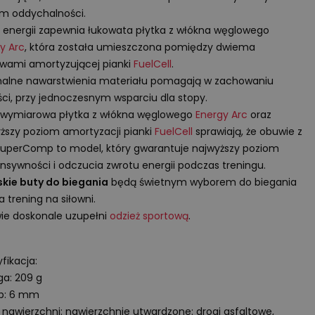
m oddychalności.
 energii zapewnia łukowata płytka z włókna węglowego
y Arc
, która została umieszczona pomiędzy dwiema
wami amortyzującej pianki
FuelCell
.
alne nawarstwienia materiału pomagają w zachowaniu
ści, przy jednoczesnym wsparciu dla stopy.
owymiarowa płytka z włókna węglowego
Energy Arc
oraz
ższy poziom amortyzacji pianki
FuelCell
sprawiają, że obuwie z
 SuperComp to model, który gwarantuje najwyższy poziom
nsywności i odczucia zwrotu energii podczas treningu.
kie buty do biegania
będą świetnym wyborem do biegania
a trening na siłowni.
e doskonale uzupełni
odzież sportową
.
fikacja:
a: 209 g
op: 6 mm
 nawierzchni: nawierzchnie utwardzone: drogi asfaltowe,