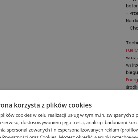
beto
- Prz
Nordi
- Cho
Techn
FuelC
wraz
wstrz
biegu
Energ
środk
Podmi
rona korzysta z plików cookies
New B
A-Fac
 plików cookies w celu realizacji usług w tym m.in. związanych 
1059
serwisu, dostosowywaniem jego treści, analizą i badaniami korzy
Nethe
ania spersonalizowanych i niespersonalizowanych reklam (profilo
ą Prywatności
oraz
Cookies
. Możesz określić warunki przechowy