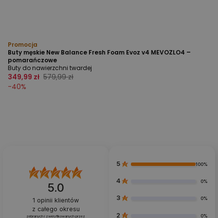
Promocja
Buty męskie New Balance Fresh Foam Evoz v4 MEVOZLO4 –
pomarańczowe
Buty do nawierzchni twardej
349,99 zł
579,99 zł
-
40
%
5
100%
4
0%
5.0
3
0%
1
opinii klientów
z całego okresu
2
0%
zebranych i zweryfikowanych przez