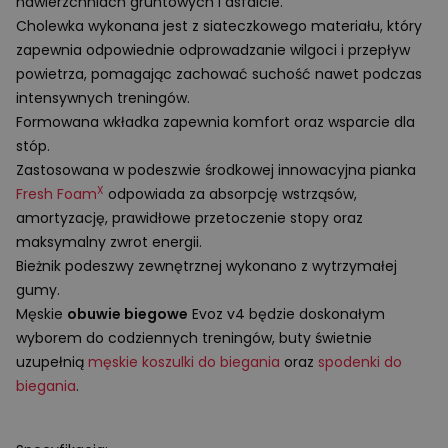
nawierzchniach gruntowych i asfalcie.
Cholewka wykonana jest z siateczkowego materiału, który
zapewnia odpowiednie odprowadzanie wilgoci i przepływ
powietrza, pomagając zachować suchość nawet podczas
intensywnych treningów.
Formowana wkładka zapewnia komfort oraz wsparcie dla
stóp.
Zastosowana w podeszwie środkowej innowacyjna pianka
X
Fresh Foam
odpowiada za absorpcję wstrząsów,
amortyzację, prawidłowe przetoczenie stopy oraz
maksymalny zwrot energii.
Bieżnik podeszwy zewnętrznej wykonano z wytrzymałej
gumy.
Męskie
obuwie biegowe
Evoz v4 będzie doskonałym
wyborem do codziennych treningów, buty świetnie
uzupełnią
męskie koszulki do biegania
oraz
spodenki do
biegania
.