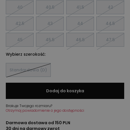
40
40.5
41.5
42
42.5
43
44
44.5
45
45.5
46.5
47.5
Wybierz szerokość:
Standardowa (D)
Dodaj do koszyka
Brakuje Twojego rozmiaru?
Otrzymaj powiadomienie o jego dostępności
Darmowa dostawa od 150 PLN
30 dni na darmowy zwrot