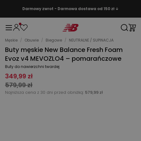
Darmowy zwrot - Darmowa dostawa od 150 zł ↓
Męskie
/
Obuwie
/
Biegowe
/
NEUTRALNE / SUPINACJA
Buty męskie New Balance Fresh Foam
Evoz v4 MEVOZLO4 – pomarańczowe
Buty do nawierzchni twardej
349,99 zł
579,99 zł
Najniższa cena z 30 dni przed obniżką:
579,99 zł