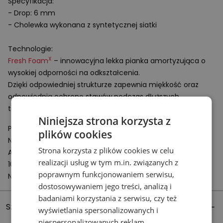
Specyfikacja:
- Drop: 6 mm
- Cholewka wykonana z syntetycznej siatki
Technologie:
X
Fresh Foam
– innowacyjna lekka pianka amortyzująca o
wysokiej odporności na odkształcenia.
Dzięki odpowiedniej strukturze zapewnia miękkość oraz
odpowiednią ochronę stawów podczas dłuższych
treningów.
Niniejsza strona korzysta z
Podmiot odpowiedzialny:
plików cookies
New Balance Europe BV
Strona korzysta z plików cookies w celu
A-Factorij, Pilotenstraat 35 – 45
realizacji usług w tym m.in. związanych z
1059 CH Amsterdam
poprawnym funkcjonowaniem serwisu,
Netherlands
dostosowywaniem jego treści, analizą i
badaniami korzystania z serwisu, czy też
Szczegóły produktu
wyświetlania spersonalizowanych i
niespersonalizowanych reklam