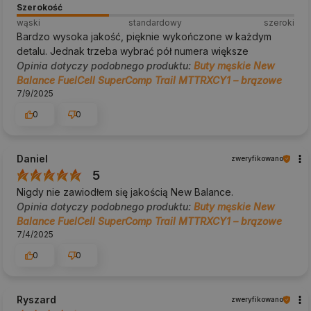
Szerokość
wąski
standardowy
szeroki
Bardzo wysoka jakość, pięknie wykończone w każdym
detalu. Jednak trzeba wybrać pół numera większe
Opinia dotyczy podobnego produktu:
Buty męskie New
Balance FuelCell SuperComp Trail MTTRXCY1 – brązowe
7/9/2025
0
0
Daniel
zweryfikowano
5
Nigdy nie zawiodłem się jakością New Balance.
Opinia dotyczy podobnego produktu:
Buty męskie New
Balance FuelCell SuperComp Trail MTTRXCY1 – brązowe
7/4/2025
0
0
Ryszard
zweryfikowano