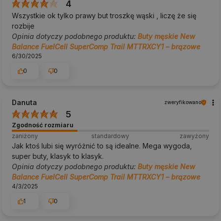
4
Wszystkie ok tylko prawy but troszkę wąski , liczę że się
rozbije
Opinia dotyczy podobnego produktu:
Buty męskie New
Balance FuelCell SuperComp Trail MTTRXCY1 – brązowe
6/30/2025
0
0
Danuta
zweryfikowano
5
Zgodność rozmiaru
zaniżony
standardowy
zawyżony
Jak ktoś lubi się wyróżnić to są idealne. Mega wygoda,
super buty, klasyk to klasyk.
Opinia dotyczy podobnego produktu:
Buty męskie New
Balance FuelCell SuperComp Trail MTTRXCY1 – brązowe
4/3/2025
1
0