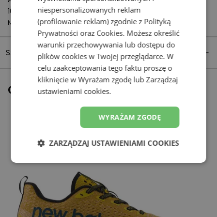
niespersonalizowanych reklam
1059 CH Amsterdam
(profilowanie reklam) zgodnie z
Polityką
Netherlands
Prywatności
oraz
Cookies
. Możesz określić
warunki przechowywania lub dostępu do
Szczegóły produktu
plików cookies w Twojej przeglądarce. W
celu zaakceptowania tego faktu proszę o
kliknięcie w Wyrażam zgodę lub Zarządzaj
Ostatnio oglądane
ustawieniami cookies.
WYRAŻAM ZGODĘ
ZARZĄDZAJ USTAWIENIAMI COOKIES