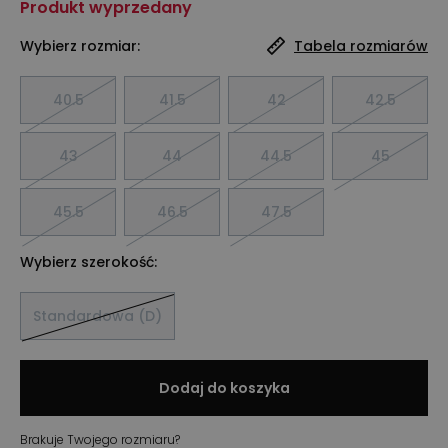
Produkt wyprzedany
Wybierz rozmiar:
Tabela rozmiarów
40.5
41.5
42
42.5
43
44
44.5
45
45.5
46.5
47.5
Wybierz szerokość:
Standardowa (D)
Dodaj do koszyka
Brakuje Twojego rozmiaru?