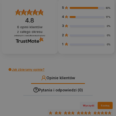
5
83%
4
17%
4.8
3
0%
6
opinii klientów
z całego okresu
2
0%
zebranych i zweryfikowanych przez
1
0%
Jak zbieramy opinie?
Opinie klientów
Pytania i odpowiedzi (0)
Wyczyść
Szukaj