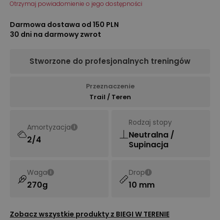
Otrzymaj powiadomienie o jego dostępności
Darmowa dostawa od 150 PLN
30 dni na darmowy zwrot
Stworzone do profesjonalnych treningów
Przeznaczenie
Trail / Teren
Rodzaj stopy
Amortyzacja
i
Neutralna /
2/4
Supinacja
Waga
Drop
i
i
270g
10 mm
Zobacz wszystkie produkty z
BIEGI W TERENIE