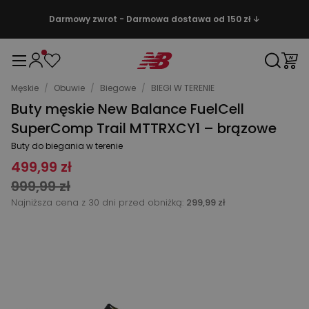
Darmowy zwrot - Darmowa dostawa od 150 zł ↓
Męskie
/
Obuwie
/
Biegowe
/
BIEGI W TERENIE
Buty męskie New Balance FuelCell
SuperComp Trail MTTRXCY1 – brązowe
Buty do biegania w terenie
499,99 zł
999,99 zł
Najniższa cena z 30 dni przed obniżką:
299,99 zł