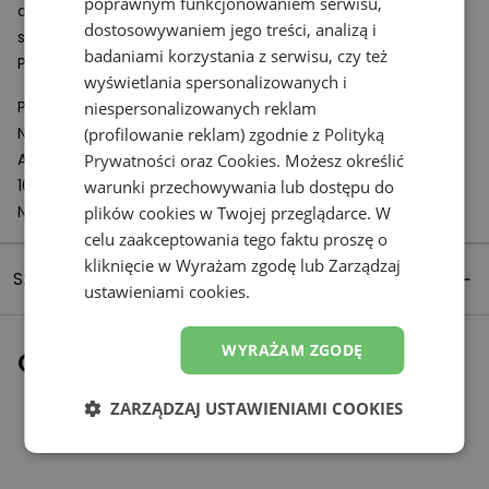
poprawnym funkcjonowaniem serwisu,
dzięki czemu zyskujemy lepszą kontrolę w trakcie
dostosowywaniem jego treści, analizą i
szybszego przemieszczania się po nierównym gruncie.
badaniami korzystania z serwisu, czy też
Podeszwa charakteryzuje się znakomitą przyczepnością.
wyświetlania spersonalizowanych i
Podmiot odpowiedzialny:
niespersonalizowanych reklam
New Balance Europe BV
(profilowanie reklam) zgodnie z
Polityką
A-Factorij, Pilotenstraat 35 – 45
Prywatności
oraz
Cookies
. Możesz określić
1059 CH Amsterdam
warunki przechowywania lub dostępu do
Netherlands
plików cookies w Twojej przeglądarce. W
celu zaakceptowania tego faktu proszę o
kliknięcie w Wyrażam zgodę lub Zarządzaj
Szczegóły produktu
ustawieniami cookies.
WYRAŻAM ZGODĘ
Ostatnio oglądane
ZARZĄDZAJ USTAWIENIAMI COOKIES