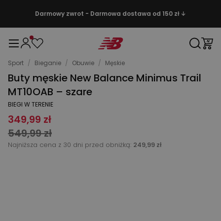
Darmowy zwrot - Darmowa dostawa od 150 zł ↓
Sport
/
Bieganie
/
Obuwie
/
Męskie
Buty męskie New Balance Minimus Trail
MT10OAB – szare
BIEGI W TERENIE
349,99 zł
549,99 zł
Najniższa cena z 30 dni przed obniżką:
249,99 zł