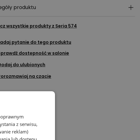
egóły produktu
cz wszystkie produkty z
Seria 574
adaj pytanie do tego produktu
Sprawdź dostępność w salonie
Dodaj do ulubionych
Porozmawiaj na czacie
z poprawnym
stania z serwisu,
wanie reklam)
wania lub dostępu