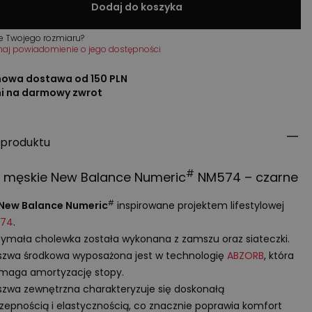
Dodaj do koszyka
e Twojego rozmiaru?
maj powiadomienie o jego dostępności
owa dostawa od 150 PLN
ni na darmowy zwrot
 produktu
#
y męskie New Balance Numeric
NM574 – czarne
#
 New Balance Numeric
inspirowane projektem lifestylowej
574
.
ymała cholewka została wykonana z zamszu oraz siateczki.
zwa środkowa wyposażona jest w technologię
ABZORB
, która
maga amortyzację stopy.
zwa zewnętrzna charakteryzuje się doskonałą
zepnością i elastycznością, co znacznie poprawia komfort