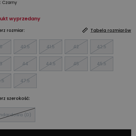
:
Czarny
ukt wyprzedany
rz rozmiar:
Tabela rozmiarów
0
40.5
41.5
42
42.5
3
44
44.5
45
45.5
.5
47.5
rz szerokość:
ndardowa (D)