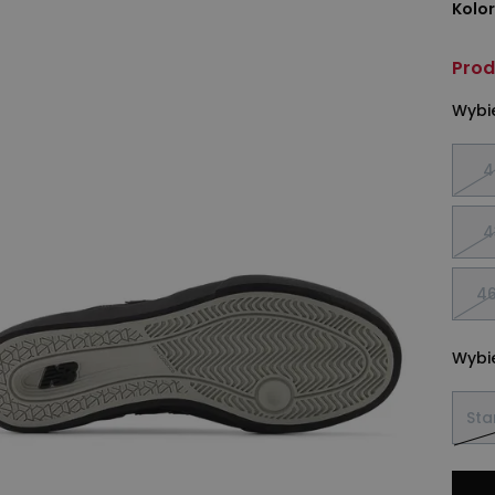
Kolor
Prod
Wybie
4
4
46
Wybie
Sta