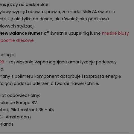
as jazdy na deskorolce.
tylowy wygląd obuwia sprawia, że model NM574 świetnie
dzi się nie tylko na desce, ale również jako podstawa
lowych stylizacji.
#
 New Balance Numeric
świetnie uzupełnią luźne
męskie bluzy
spodnie dresowe
.
ologie:
RB
– rozwiązanie wspomagające amortyzacje podeszwy
a.
any z polimeru komponent absorbuje i rozprasza energię
ającą podczas uderzeń o twarde nawierzchnie.
ot odpowiedzialny:
alance Europe BV
torij, Pilotenstraat 35 – 45
 CH Amsterdam
rlands