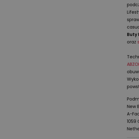
podcz
Lifes
spraw
casua
Buty
oraz
Techn
ABZO
obuwi
Wykon
powst
Podmi
New B
A-Fac
1059
Nethe