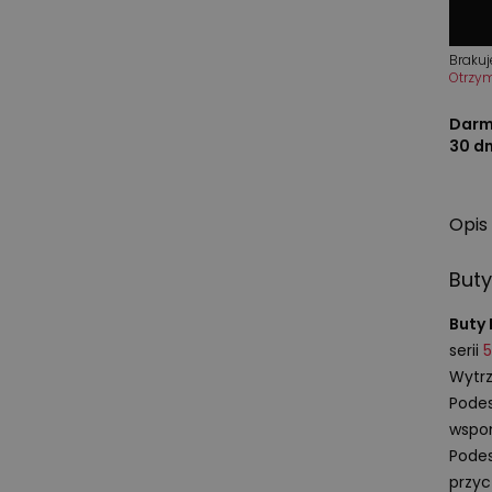
Brakuj
Otrzy
Darm
30 d
Opis
But
Buty
serii
Wytrz
Podes
wspo
Podes
przyc