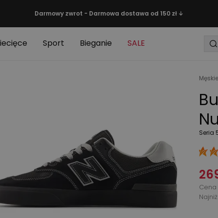
Darmowy zwrot - Darmowa dostawa od 150 zł ↓
iecięce
Sport
Bieganie
SALE
Męski
Bu
Nu
Seria 
269
Cena 
Najni