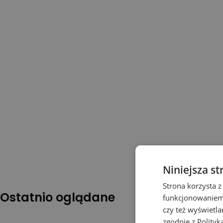
Niniejsza st
Strona korzysta z
Ostatnio oglądane
funkcjonowaniem 
czy też wyświetl
zgodnie z
Polityk