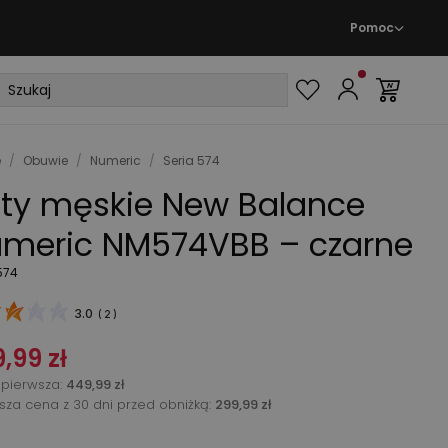
Pomoc
e
/
Obuwie
/
Numeric
/
Seria 574
ty męskie New Balance
meric NM574VBB – czarne
574
3.0
(
2
)
,99 zł
pierwsza
:
449,99 zł
ższa cena z 30 dni przed obniżką:
299,99 zł