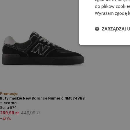
do plików cookies
Wyrażam zgodę lu
ZARZĄDZAJ 
Promocja
Buty męskie New Balance Numeric NM574VBB
– czarne
Seria 574
269,99 zł
449,99 zł
-
40
%