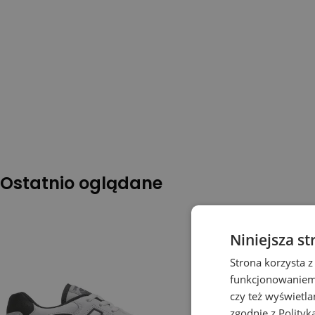
Ostatnio oglądane
Niniejsza st
Strona korzysta z
funkcjonowaniem 
czy też wyświetl
zgodnie z
Polityk