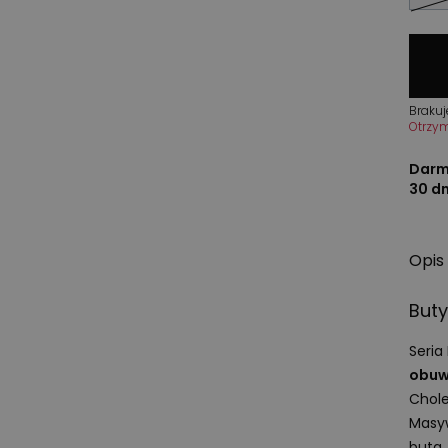
Brakuj
Otrzy
Darm
30 d
Opis
Buty
Seria
obuw
Chole
Masy
buta,