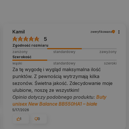
Kamil
zweryfikowano
5
Zgodność rozmiaru
zaniżony
standardowy
zawyżony
Szerokość
wąski
standardowy
szeroki
Za tę wygodę i wygląd maksymalna ilość
punktów. Z pewnością wytrzymają kilka
sezonów. Świetna jakość. Zdecydowanie moje
ulubione, noszę ze wszystkim!
Opinia dotyczy podobnego produktu:
Buty
unisex New Balance BB550HA1 – białe
5/17/2026
1
0