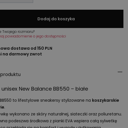
Dodaj do koszyka
e Twojego rozmiaru?
maj powiadomienie o jego dostępności
owa dostawa od 150 PLN
ni na darmowy zwrot
 produktu
 unisex New Balance BB550 – białe
 BB550 to lifestylowe sneakersy stylizowane na
koszykarskie
ie
.
wkę wykonano ze skóry naturalnej, siateczki oraz poliuretanu.
wna podeszwa środkowa z pianki
EVA
wspiera całą sylwetkę
 co przekłada się na komfort i wygodę użytkowania.