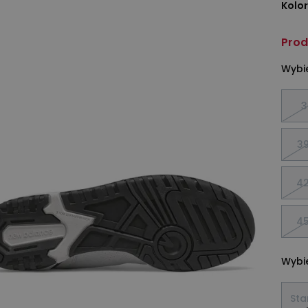
Kolor
Prod
Wybie
3
39
42
45
Wybie
Sta