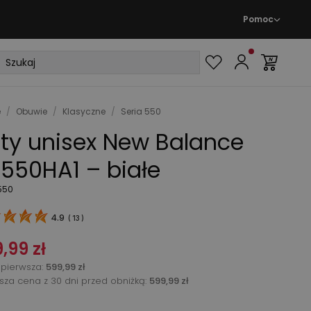
Pomoc
e
/
Obuwie
/
Klasyczne
/
Seria 550
ty unisex New Balance
550HA1 – białe
550
4.9
(
13
)
,99 zł
pierwsza
:
599,99 zł
ższa cena z 30 dni przed obniżką:
599,99 zł