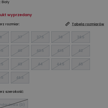
:
Biały
ukt wyprzedany
rz rozmiar:
Tabela rozmiarów
6
37
37.5
38
38.5
.5
40
40.5
41.5
42
.5
43
44
44.5
45
.5
46.5
rz szerokość:
ndardowa (D)