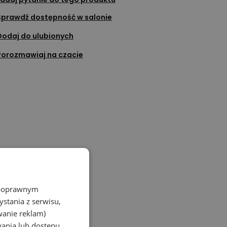
Sprawdź dostępność w salonie
Dodaj do ulubionych
Porozmawiaj na czacie
z poprawnym
stania z serwisu,
wanie reklam)
wania lub dostępu