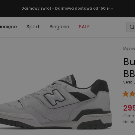
Darmowy zwrot - Darmowa dostawa od 150 zł ↓
iecięce
Sport
Bieganie
SALE
Męski
Bu
BB
Seria 
299
Cena 
Najni