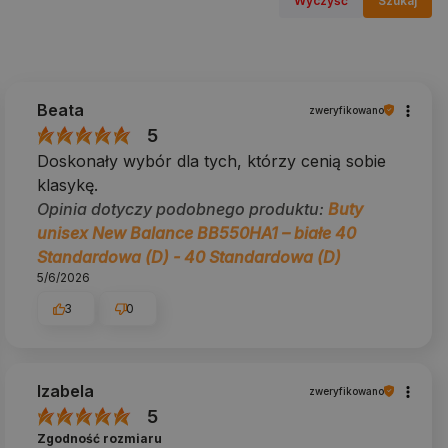
Wyczyść
Szukaj
Beata
zweryfikowano
5
Doskonały wybór dla tych, którzy cenią sobie
klasykę.
Opinia dotyczy podobnego produktu:
Buty
unisex New Balance BB550HA1 – białe 40
Standardowa (D) - 40 Standardowa (D)
5/6/2026
3
0
Izabela
zweryfikowano
5
Zgodność rozmiaru