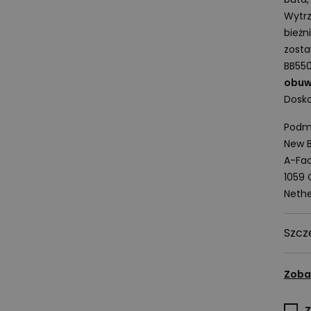
Wytrz
bieżn
zosta
BB55
obuw
Dosko
Podmi
New B
A-Fac
1059
Nethe
Szcz
Zoba
Z