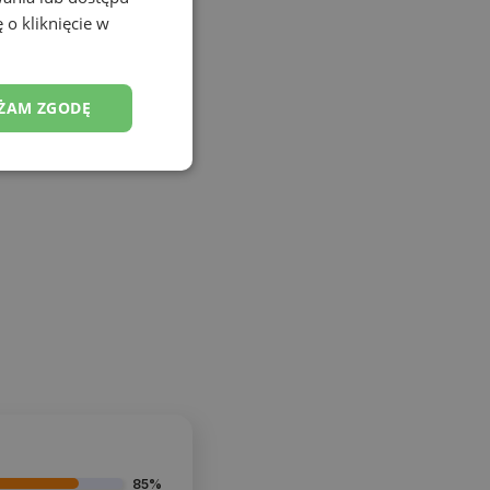
 o kliknięcie w
ŻAM ZGODĘ
85%