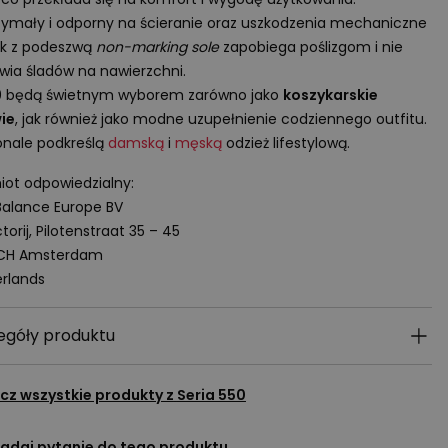
ymały i odporny na ścieranie oraz uszkodzenia mechaniczne
ik z podeszwą
non-marking sole
zapobiega poślizgom i nie
wia śladów na nawierzchni.
0 będą świetnym wyborem zarówno jako
koszykarskie
ie
, jak również jako modne uzupełnienie codziennego outfitu.
nale podkreślą
damską
i
męską
odzież lifestylową.
ot odpowiedzialny:
alance Europe BV
torij, Pilotenstraat 35 – 45
 CH Amsterdam
rlands
egóły produktu
cz wszystkie produkty z
Seria 550
adaj pytanie do tego produktu