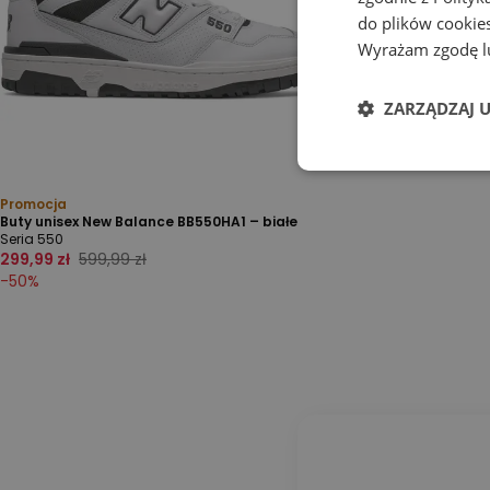
do plików cookies
Wyrażam zgodę lu
ZARZĄDZAJ 
Promocja
Buty unisex New Balance BB550HA1 – białe
Seria 550
299,99 zł
599,99 zł
-
50
%