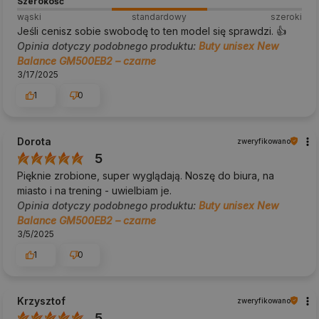
Szerokość
wąski
standardowy
szeroki
Jeśli cenisz sobie swobodę to ten model się sprawdzi. 👍️
Opinia dotyczy podobnego produktu:
Buty unisex New
Balance GM500EB2 – czarne
3/17/2025
1
0
Dorota
zweryfikowano
5
Pięknie zrobione, super wyglądają. Noszę do biura, na
miasto i na trening - uwielbiam je.
Opinia dotyczy podobnego produktu:
Buty unisex New
Balance GM500EB2 – czarne
3/5/2025
1
0
Krzysztof
zweryfikowano
5