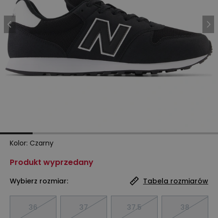
Kolor
:
Czarny
Produkt wyprzedany
Wybierz rozmiar:
Tabela rozmiarów
36
37
37.5
38