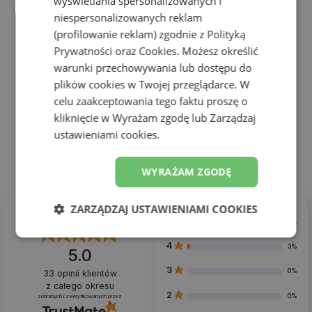
wyświetlania spersonalizowanych i
niespersonalizowanych reklam
(profilowanie reklam) zgodnie z
Polityką
Prywatności
oraz
Cookies
. Możesz określić
warunki przechowywania lub dostępu do
Buty unisex New Balance GM500EB2 – czarne
plików cookies w Twojej przeglądarce. W
Seria 500
celu zaakceptowania tego faktu proszę o
289,99 zł
kliknięcie w Wyrażam zgodę lub Zarządzaj
ustawieniami cookies.
WYRAŻAM ZGODĘ
ZARZĄDZAJ USTAWIENIAMI COOKIES
5
97%
4
3%
5.0
3
0%
33
opinii klientów
z całego okresu
2
0%
zebranych i zweryfikowanych przez