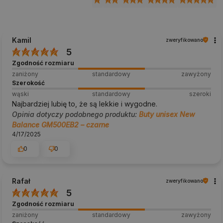
Kamil
zweryfikowano
5
Zgodność rozmiaru
zaniżony
standardowy
zawyżony
Szerokość
wąski
standardowy
szeroki
Najbardziej lubię to, że są lekkie i wygodne.
Opinia dotyczy podobnego produktu:
Buty unisex New
Balance GM500EB2 – czarne
4/17/2025
0
0
Rafał
zweryfikowano
5
Zgodność rozmiaru
zaniżony
standardowy
zawyżony