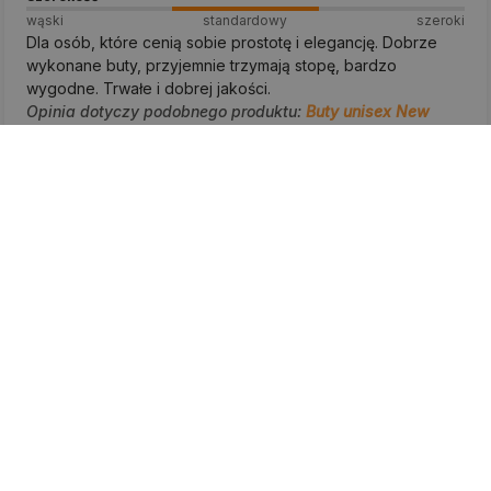
wąski
standardowy
szeroki
Dla osób, które cenią sobie prostotę i elegancję. Dobrze
wykonane buty, przyjemnie trzymają stopę, bardzo
wygodne. Trwałe i dobrej jakości.
Opinia dotyczy podobnego produktu:
Buty unisex New
Balance GM500EB2 – czarne
1/27/2025
0
0
Marek
zweryfikowano
5
Szerokość
wąski
standardowy
szeroki
Dla wszystkich kochających swobodny styl. Jakość
zachwyca, to moja kolejna para. Najwygodniejsza para
butów, jaką mam w szafie.
Opinia dotyczy podobnego produktu:
Buty unisex New
Balance GM500EB2 – czarne
10/18/2024