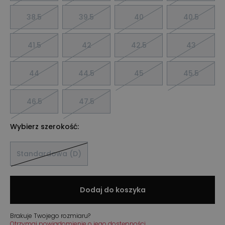
38.5
39.5
40
40.5
41.5
42
42.5
43
44
44.5
45
45.5
46.5
47.5
Wybierz szerokość:
Standardowa (D)
Dodaj do koszyka
Brakuje Twojego rozmiaru?
Otrzymaj powiadomienie o jego dostępności