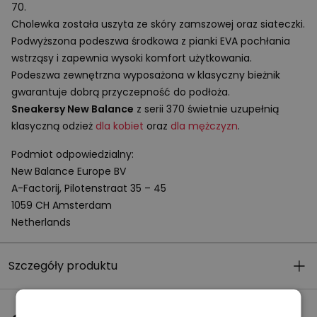
70.
Cholewka została uszyta ze skóry zamszowej oraz siateczki.
Podwyższona podeszwa środkowa z pianki
EVA
pochłania
wstrząsy i zapewnia wysoki komfort użytkowania.
Podeszwa zewnętrzna wyposażona w klasyczny bieżnik
gwarantuje dobrą przyczepność do podłoża.
Sneakersy New Balance
z serii 370 świetnie uzupełnią
klasyczną odzież
dla kobiet
oraz
dla mężczyzn
.
Podmiot odpowiedzialny:
New Balance Europe BV
A-Factorij, Pilotenstraat 35 – 45
1059 CH Amsterdam
Netherlands
Szczegóły produktu