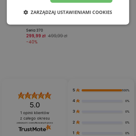
ZARZĄDZAJ USTAWIENIAMI COOKIES
Promocja
Buty unisex New Balance U370PC – beżowe
Seria 370
299,99 zł
499,99 zł
-
40
%
5
100%
4
0%
5.0
3
0%
1
opinii klientów
z całego okresu
2
0%
zebranych i zweryfikowanych przez
1
0%