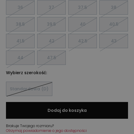
36
37
37.5
38
38.5
39.5
40
40.5
41.5
42
42.5
43
44
47.5
Wybierz szerokość:
Standardowa (D)
Dodaj do koszyka
Brakuje Twojego rozmiaru?
Otrzymaj powiadomienie o jego dostępności