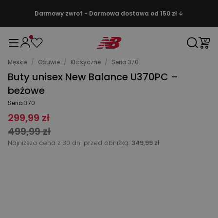
Darmowy zwrot - Darmowa dostawa od 150 zł ↓
Męskie
/
Obuwie
/
Klasyczne
/
Seria 370
Buty unisex New Balance U370PC –
beżowe
Seria 370
299,99 zł
499,99 zł
Najniższa cena z 30 dni przed obniżką:
349,99 zł