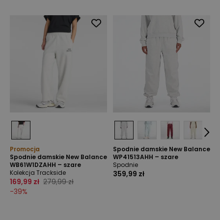
Promocja
Spodnie damskie New Balance
Spodnie damskie New Balance
WP41513AHH – szare
WB61W1DZAHH – szare
Spodnie
Kolekcja Trackside
359,99 zł
169,99 zł
279,99 zł
-
39
%