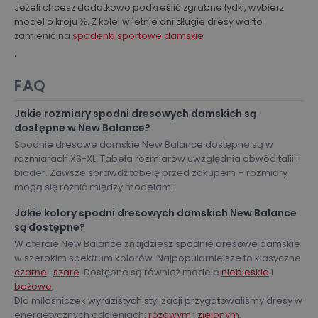
Jeżeli chcesz dodatkowo podkreślić zgrabne łydki, wybierz
model o kroju ⅞. Z kolei w letnie dni długie dresy warto
zamienić na
spodenki sportowe damskie
.
FAQ
Jakie rozmiary spodni dresowych damskich są
dostępne w New Balance?
Spodnie dresowe damskie New Balance dostępne są w
rozmiarach XS-XL. Tabela rozmiarów uwzględnia obwód talii i
bioder. Zawsze sprawdź tabelę przed zakupem – rozmiary
mogą się różnić między modelami.
Jakie kolory spodni dresowych damskich New Balance
są dostępne?
W ofercie New Balance znajdziesz spodnie dresowe damskie
w szerokim spektrum kolorów. Najpopularniejsze to klasyczne
czarne
i
szare
. Dostępne są również modele
niebieskie
i
beżowe
.
Dla miłośniczek wyrazistych stylizacji przygotowaliśmy dresy w
energetycznych odcieniach:
różowym
i
zielonym
.