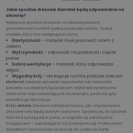
Jakie spodnie dresowe damskie będą odpowiednie na
siłownię?
Najlepsze spodnie dresowe na siłownię powinny
gwarantować komfort i pełną swobodę ruchów. Szukaj
modelu, który ma następujące cechy:
Elastyczność
– materiał musi pracować razem z
ciałem.
Wytrzymałość
– odporność na przetarcia i częste
pranie.
Dobra wentylacja
– materiał, który odprowadza
wilgoć.
Wygodny krój
– nie krępuje ruchów podczas ćwiczeń.
Materiał:
Idealnie sprawdzi się poliester lub mieszanki
bawełny z poliestrem/spandexem. Materiały syntetyczne
skutecznie odprowadzają pot na zewnątrz, podczas gdy
bawełna go absorbuje.
Krój i detale:
Zarówno luźniejsze fasony, jak i dopasowane
dresowe rurki będą dobrym wyborem. Upewnij się, że spodnie
dobrze trzymają się w pasie, a nogawki są zakończone
ściągaczem – zapobiega to ich podwijaniu się. Praktycznym
dodatkiem są kieszenie na kluczyk do szafki lub kartę