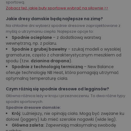
sportową.
Zobacz też, jakie buty sportowe wybrać na siłownię >>
Jakie dresy damskie będą najlepsze na zimę?
Na chłodne dni wybierz spodnie dresowe zaprojektowane z
myślą o utrzymaniu ciepła. Najlepsze opcje to:
Spodnie ocieplane
– z dodatkową warstwą
wewnętrzną, np. z polaru.
Spodnie z grubej bawełny
– szukaj modeli o wysokiej
gramaturze, często z charakterystycznym meszkiem od
spodu (tzw.
dzianina drapana
).
Spodnie z technologią termiczną
– New Balance
oferuje technologię NB Heat, która pomagają utrzymać
optymalną temperaturę ciała.
Czym różnią się spodnie dresowe od legginsów?
Główna różnica leży w kroju i przeznaczeniu. To dwa różne typy
spodni sportowych.
Spodnie dresowe damskie:
Krój:
Luźniejszy, nie opinają ciała. Mogą być zwężane ku
dołowi (joggery) lub mieć szerokie nogawki (wide leg).
Główna zaleta:
Zapewniają maksymalną swobodę