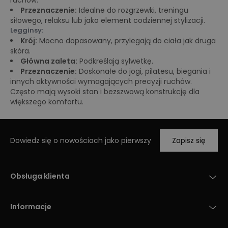
ruchów.
Przeznaczenie:
Idealne do rozgrzewki, treningu
siłowego, relaksu lub jako element codziennej stylizacji.
Legginsy:
Krój:
Mocno dopasowany, przylegają do ciała jak druga
skóra.
Główna zaleta:
Podkreślają sylwetkę.
Przeznaczenie:
Doskonałe do jogi, pilatesu, biegania i
innych aktywności wymagających precyzji ruchów.
Często mają wysoki stan i bezszwową konstrukcję dla
większego komfortu.
Dowiedz się o nowościach jako pierwszy
Zapisz się
Obsługa klienta
Informacje