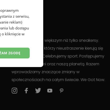
z poprawnym
stania z serwisu,
wanie reklam)
wania lub dostępu
 o kliknięcie w
Stoimy za czymś większym niż tylko sneakersy.
Wspieramy tych, którzy nieustraszenie kierują się
ŻAM ZGODĘ
swoimi pasjami. Celebrujemy sport. Postępujemy
właściwie z ludźmi oraz naszą planetą. Razem
wprowadzamy znaczące zmiany w
społecznościach na całym świecie. We Got Now.