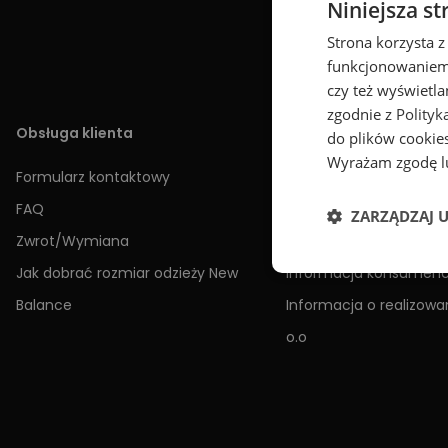
Niniejsza st
Strona korzysta z
funkcjonowaniem 
czy też wyświetl
zgodnie z
Polityk
Obsługa klienta
Informacje
do plików cookies
Wyrażam zgodę lu
Formularz kontaktowy
Regulamin
FAQ
Polityka prywatności
ZARZĄDZAJ 
Zwrot/Wymiana
Zakres ochrony danyc
Jak dobrać rozmiar odzieży New
Informacja konsumen
Balance
Informacja o realizowan
o.o