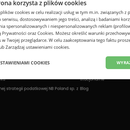
rona korzysta z plików cookies
 plików cookies w celu realizacji usług w tym m.in. związanych 
serwisu, dostosowywaniem jego treści, analizą i badaniami korzy
ania spersonalizowanych i niespersonalizowanych reklam (profilo
ą Prywatności
oraz
Cookies
. Możesz określić warunki przechowy
New Balance
 w Twojej przeglądarce. W celu zaakceptowania tego faktu proszę
b Zarządzaj ustawieniami cookies.
Opinie
Kariera
USTAWIENIAMI COOKIES
WYRA
h
Znajdź sklepy
cka
stacjonarne
ej strategii podatkowej NB Poland sp. z
Blog