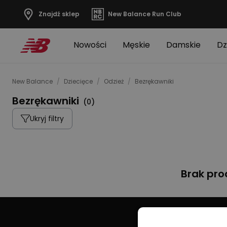
Znajdź sklep
New Balance Run Club
Nowości
Męskie
Damskie
Dz
New Balance
/
Dziecięce
/
Odzież
/
Bezrękawniki
Bezrękawniki
(
0
)
Ukryj filtry
Brak pr
Do