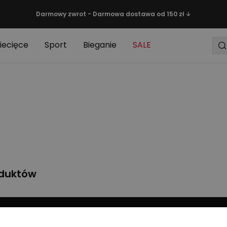
Darmowy zwrot - Darmowa dostawa od 150 zł ↓
iecięce
Sport
Bieganie
SALE
oduktów
wiedz się o nowościach jako pierwszy
Zapisz się