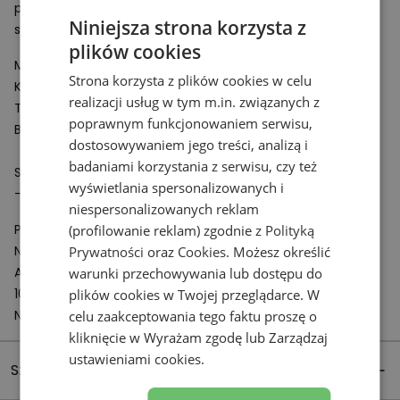
pasować do lifestylowych
sneakersów
, codziennej oraz
Niniejsza strona korzysta z
sportowej
odzieży
.
plików cookies
Modelka nosi rozmiar
S
i ma
168 cm
wzrostu.
Strona korzysta z plików cookies w celu
Klatka piersiowa: 92 cm
realizacji usług w tym m.in. związanych z
Talia: 72.5 cm
poprawnym funkcjonowaniem serwisu,
Biodra: 95.25 cm
dostosowywaniem jego treści, analizą i
badaniami korzystania z serwisu, czy też
Specyfikacja:
wyświetlania spersonalizowanych i
- Materiał: 100% bawełna
niespersonalizowanych reklam
Podmiot odpowiedzialny:
(profilowanie reklam) zgodnie z
Polityką
New Balance Europe BV
Prywatności
oraz
Cookies
. Możesz określić
A-Factorij, Pilotenstraat 35 – 45
warunki przechowywania lub dostępu do
1059 CH Amsterdam
plików cookies w Twojej przeglądarce. W
Netherlands
celu zaakceptowania tego faktu proszę o
kliknięcie w Wyrażam zgodę lub Zarządzaj
ustawieniami cookies.
Szczegóły produktu