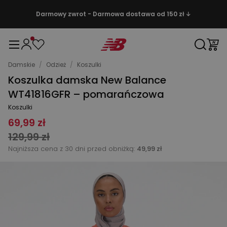
Darmowy zwrot - Darmowa dostawa od 150 zł ↓
Damskie
/
Odzież
/
Koszulki
Koszulka damska New Balance
WT41816GFR – pomarańczowa
Koszulki
69,99 zł
129,99 zł
Najniższa cena z 30 dni przed obniżką:
49,99 zł