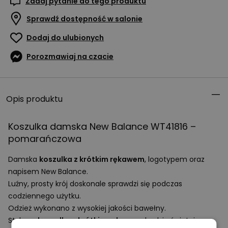
Zadaj pytanie do tego produktu
Sprawdź dostępność w salonie
Dodaj do ulubionych
Porozmawiaj na czacie
Opis produktu
Koszulka damska New Balance WT41816 –
pomarańczowa
Damska
koszulka z krótkim rękawem
, logotypem oraz
napisem New Balance.
Luźny, prosty krój doskonale sprawdzi się podczas
codziennego użytku.
Odzież wykonano z wysokiej jakości bawełny.
Stylowa
koszulka z krótkim rękawem
będzie świetnie