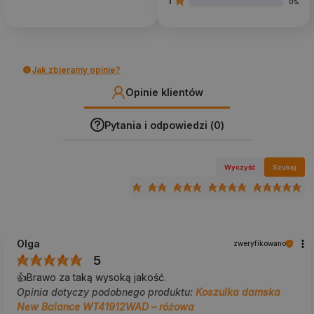
1
0%
Jak zbieramy opinie?
Opinie klientów
Pytania i odpowiedzi (0)
Wyczyść
Szukaj
Olga
zweryfikowano
5
👍️Brawo za taką wysoką jakość.
Opinia dotyczy podobnego produktu:
Koszulka damska
New Balance WT41912WAD – różowa