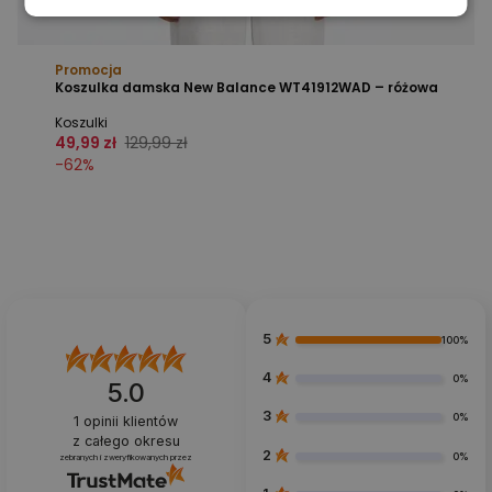
Promocja
Koszulka damska New Balance WT41912WAD – różowa
Koszulki
49,99 zł
129,99 zł
-
62
%
5
100%
4
0%
5.0
3
0%
1
opinii klientów
z całego okresu
2
0%
zebranych i zweryfikowanych przez