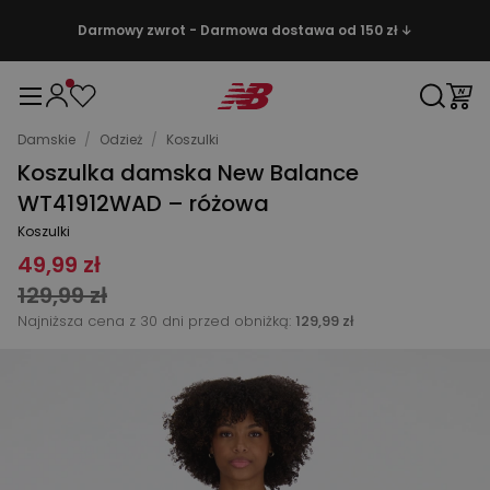
Darmowy zwrot - Darmowa dostawa od 150 zł ↓
Damskie
/
Odzież
/
Koszulki
Koszulka damska New Balance
WT41912WAD – różowa
Koszulki
49,99 zł
129,99 zł
Najniższa cena z 30 dni przed obniżką:
129,99 zł