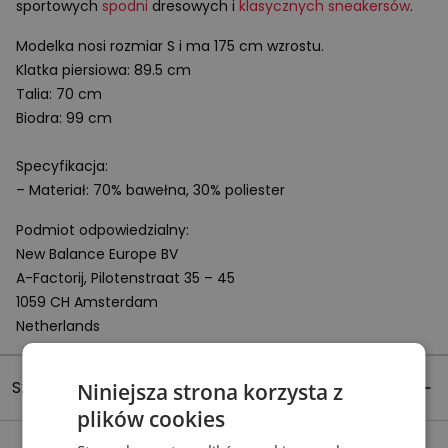
sportowych
spodni
dresowych i
klasycznych sneakersów
.
Modelka nosi rozmiar
S
i ma
175 cm
wzrostu.
Klatka piersiowa: 89.5 cm
Talia: 70 cm
Biodra: 99 cm
Specyfikacja:
– Materiał: 70% bawełna, 30% poliester
Podmiot odpowiedzialny:
New Balance Europe BV
A-Factorij, Pilotenstraat 35 – 45
1059 CH Amsterdam
Netherlands
Szczegóły produktu
Niniejsza strona korzysta z
plików cookies