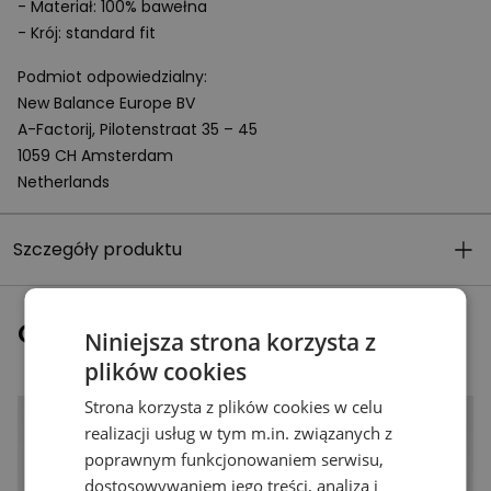
- Materiał: 100% bawełna
- Krój: standard fit
Podmiot odpowiedzialny:
New Balance Europe BV
A-Factorij, Pilotenstraat 35 – 45
1059 CH Amsterdam
Netherlands
Szczegóły produktu
Ostatnio oglądane
Niniejsza strona korzysta z
plików cookies
Strona korzysta z plików cookies w celu
realizacji usług w tym m.in. związanych z
poprawnym funkcjonowaniem serwisu,
dostosowywaniem jego treści, analizą i