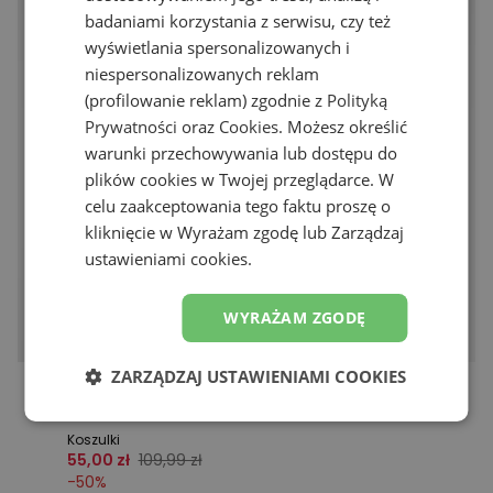
badaniami korzystania z serwisu, czy też
wyświetlania spersonalizowanych i
niespersonalizowanych reklam
(profilowanie reklam) zgodnie z
Polityką
Prywatności
oraz
Cookies
. Możesz określić
warunki przechowywania lub dostępu do
plików cookies w Twojej przeglądarce. W
celu zaakceptowania tego faktu proszę o
kliknięcie w Wyrażam zgodę lub Zarządzaj
ustawieniami cookies.
WYRAŻAM ZGODĘ
ZARZĄDZAJ USTAWIENIAMI COOKIES
Promocja
Koszulka męska New Balance MT61T2QHWT – biała
Koszulki
55,00 zł
109,99 zł
-
50
%