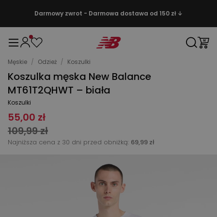
Darmowy zwrot - Darmowa dostawa od 150 zł ↓
Męskie
/
Odzież
/
Koszulki
Koszulka męska New Balance
MT61T2QHWT – biała
Koszulki
55,00 zł
109,99 zł
Najniższa cena z 30 dni przed obniżką:
69,99 zł