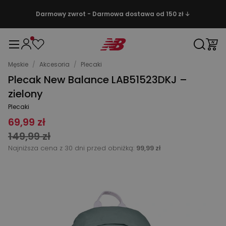
Darmowy zwrot - Darmowa dostawa od 150 zł ↓
Męskie
/
Akcesoria
/
Plecaki
Plecak New Balance LAB51523DKJ –
zielony
Plecaki
69,99 zł
149,99 zł
Najniższa cena z 30 dni przed obniżką:
99,99 zł