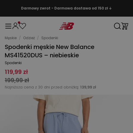
Darmowy zwrot - Darmowa dostawa od 150 zł ↓
Męskie
/
Odzież
/
Spodenki
Spodenki męskie New Balance
MS41520DUS – niebieskie
Spodenki
119,99 zł
199,99 zł
Najniższa cena z 30 dni przed obniżką:
139,99 zł