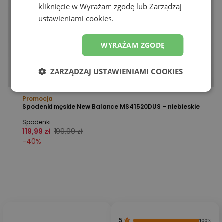
kliknięcie w Wyrażam zgodę lub Zarządzaj
ustawieniami cookies.
WYRAŻAM ZGODĘ
ZARZĄDZAJ USTAWIENIAMI COOKIES
Promocja
Spodenki męskie New Balance MS41520DUS – niebieskie
Spodenki
119,99 zł
199,99 zł
-
40
%
5
100%