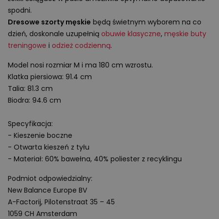
spodni.
Dresowe szorty męskie
będą świetnym wyborem na co
dzień, doskonale uzupełnią
obuwie klasyczne
,
męskie buty
treningowe
i
odzież codzienną
.
Model nosi rozmiar
M
i ma
180 cm
wzrostu.
Klatka piersiowa: 91.4 cm
Talia: 81.3 cm
Biodra: 94.6 cm
Specyfikacja:
- Kieszenie boczne
- Otwarta kieszeń z tyłu
- Materiał: 60% bawełna, 40% poliester z recyklingu
Podmiot odpowiedzialny:
New Balance Europe BV
A-Factorij, Pilotenstraat 35 – 45
1059 CH Amsterdam